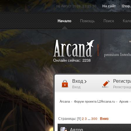
06 Август 2026, 23:25:30
На сайт
l2top
Начало
Помощь
Поиск
Кал
Онлайн сейчас:
2238
Вход
>
Регист
Вход
Регистрац
Arcana
»
Форум проекта L2Arcana.ru
»
Архив
»
Страницы: [
1
]
2
3
...
300
Вниз
Автор