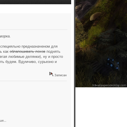
ворка.
 специяльно предназначеном для
ть как
облапошивать лохов
поднять
регая любимые делянки), ну и просто
ить будем. Вдумчиво, сурьезно и
Записан
ше...