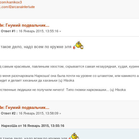
k.com/kamikox3
vk.com/l2arcanainterlude
Re: Гнумий подвальчик...
«
16 Январь 2015, 13:55:16 »
Ответ #1 :
 такое дело, надо всем по кружке эля
д самым красивым, павлиньим хвостом, скрывается самая незаурядная, худая, куринн
о меня разочаровала Наркоша! она была почти на уровне со штакетом, или камикото а 
идит и делает хиханьки да хаханьки (ц) Hisoka
жественные людишки не получили ничего! Типо гномки наркомашки... (ц) Hisoka
Re: Гнумий подвальчик...
«
16 Январь 2015, 13:58:09 »
Ответ #2 :
: НаркоШа от 16 Январь 2015, 13:55:16
д такое дело, надо всем по кружке эля