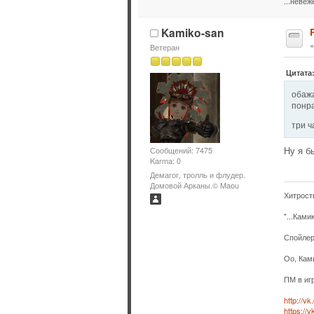
...неве
Kamiko-san
Ветеран
Цитата
обажа
понра
три ч
Ну я б
Сообщений: 7475
Karma: 0
Демагог, тролль и флудер.
Домовой Арканы.© Maou
Хитрост
"...Ками
Спойлер
Оо, Кам
ПМ в иг
http://v
https://