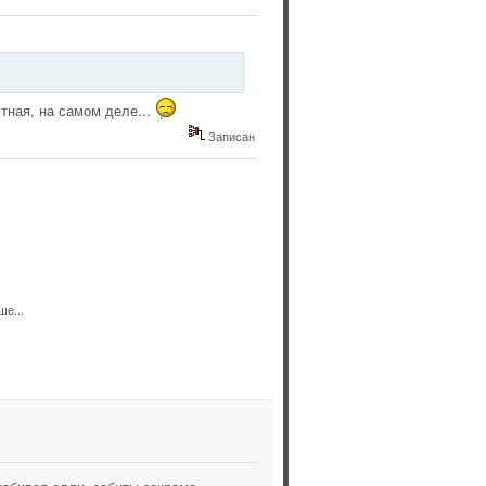
стная, на самом деле...
Записан
ше...