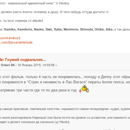
кото - нормальный адекватный гном." © Hisoka.
 должен уметь влезть человеку в душу. И чего-нибудь оттуда достать! ©
и, ты мозг сервера )© ddsdsd
ре:
и так даль
Kamiko, Kamikoto, Naoko, Saki, Yukie, Morimoto, Shinoda, Ohiko, Aiko,
k.com/kamikox3
vk.com/l2arcanainterlude
Re: Гнумий подвальчик...
«
16 Январь 2015, 14:03:56 »
Ответ #4 :
 этот фильм, только 4 часть не понравилась...походу и Деппу этот обра
 понравился в "Страх и ненависть в Лас-Вегасе" пираты более попса, н
атриваю три части где то по два раза в год
д самым красивым, павлиньим хвостом, скрывается самая незаурядная, худая, куринн
о меня разочаровала Наркоша! она была почти на уровне со штакетом, или камикото а 
идит и делает хиханьки да хаханьки (ц) Hisoka