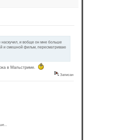
е наскучил, и вобще он мне больше
гкий и смешной фильм, пересматриваю
борка в Мальстриме.
Записан
ше...