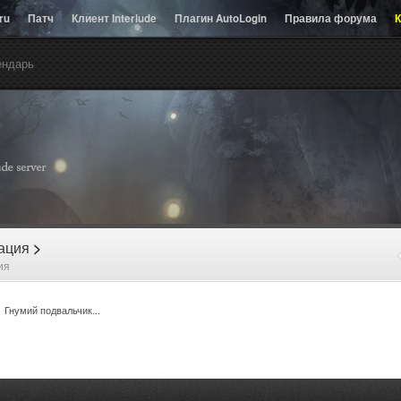
.ru
Патч
Клиент Interlude
Плагин AutoLogin
Правила форума
К
ендарь
рация
>
ия
Гнумий подвальчик...