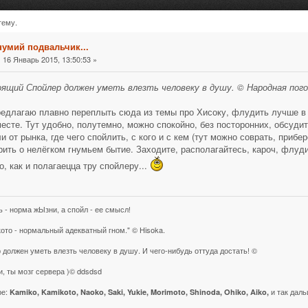
тему.
очитано 2527388 раз)
нумий подвальчик...
16 Январь 2015, 13:50:53 »
:
ящий Спойлер должен уметь влезть человеку в душу. © Народная пого
редлагаю плавно переплыть сюда из темы про Хисоку, флудить лучше в
месте. Тут удобно, полутемно, можно спокойно, без посторонних, обсуди
и от рынка, где чего спойлить, с кого и с кем (тут можно соврать, прибе
рить о нелёгком гнумьем бытие. Заходите, располагайтесь, кароч, флуд
о, как и полагаецца тру спойлеру...
ь - норма жЫзни, а спойл - ее смысл!
кото - нормальный адекватный гном." © Hisoka.
 должен уметь влезть человеку в душу. И чего-нибудь оттуда достать! ©
и, ты мозг сервера )© ddsdsd
ре:
и так даль
Kamiko, Kamikoto, Naoko, Saki, Yukie, Morimoto, Shinoda, Ohiko, Aiko,