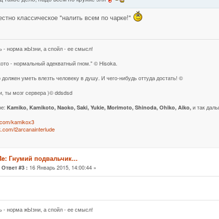
естно классическое "налить всем по чарке!"
ь - норма жЫзни, а спойл - ее смысл!
кото - нормальный адекватный гном." © Hisoka.
 должен уметь влезть человеку в душу. И чего-нибудь оттуда достать! ©
и, ты мозг сервера )© ddsdsd
ре:
и так даль
Kamiko, Kamikoto, Naoko, Saki, Yukie, Morimoto, Shinoda, Ohiko, Aiko,
k.com/kamikox3
vk.com/l2arcanainterlude
Re: Гнумий подвальчик...
«
16 Январь 2015, 14:00:44 »
Ответ #3 :
ь - норма жЫзни, а спойл - ее смысл!