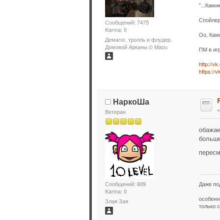
"...Ками
Спойлер
Сообщений: 7475
Karma: 0
Оо, Кам
Демагог, тролль и флудер.
Домовой Арканы.© Maou
ПМ в иг
http://v
https://
НаркоШа
Ветеран
обажаю
больше
пересм
Даже по
Сообщений: 609
Karma: 0
особенн
Злая Зая
только с