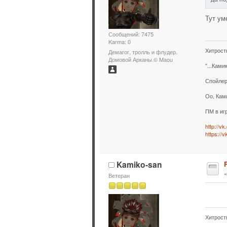
Тут ум
Сообщений: 7475
Karma: 0
Хитрост
Демагог, тролль и флудер.
Домовой Арканы.© Maou
"...Ками
Спойлер
Оо, Кам
ПМ в иг
http://v
https://
Kamiko-san
Ветеран
Хитрост