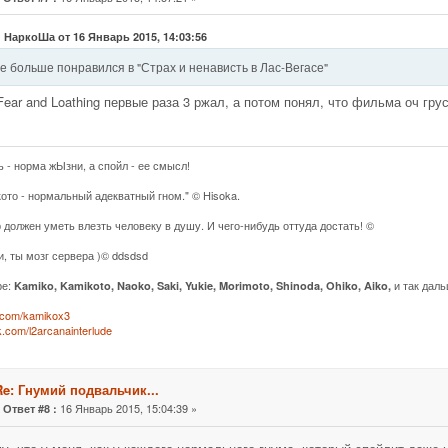
: НаркоШа от 16 Январь 2015, 14:03:56
е больше понравился в "Страх и ненависть в Лас-Вегасе"
Fear and Loathing первые раза 3 ржал, а потом понял, что фильма оч гру
ь - норма жЫзни, а спойл - ее смысл!
кото - нормальный адекватный гном." © Hisoka.
 должен уметь влезть человеку в душу. И чего-нибудь оттуда достать! ©
и, ты мозг сервера )© ddsdsd
ре:
и так даль
Kamiko, Kamikoto, Naoko, Saki, Yukie, Morimoto, Shinoda, Ohiko, Aiko,
k.com/kamikox3
vk.com/l2arcanainterlude
Re: Гнумий подвальчик...
«
16 Январь 2015, 15:04:39 »
Ответ #8 :