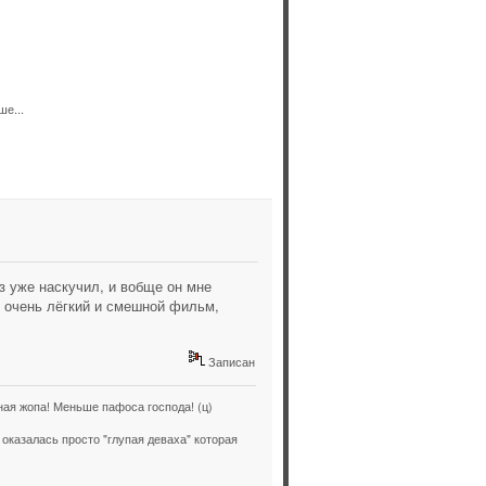
ше...
з уже наскучил, и вобще он мне
о очень лёгкий и смешной фильм,
Записан
ая жопа! Меньше пафоса господа! (ц)
оказалась просто "глупая деваха" которая