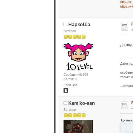
http://v
https://
НаркоШа
Ветеран
да под
Даже по
особенн
Сообщений: 609
только с
Karma: 0
Злая Зая
...неве
Kamiko-san
Ветеран
Цитата
да по