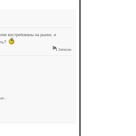
олее востребованы на рынке, и
лить?
Записан
ше...