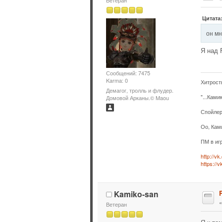
Цитата
он мн
Я над 
Сообщений: 7475
Karma: 0
Хитрост
Демагог, тролль и флудер.
"...Ками
Домовой Арканы.© Maou
Спойлер
Оо, Кам
ПМ в иг
http://v
https://
Kamiko-san
Ветеран