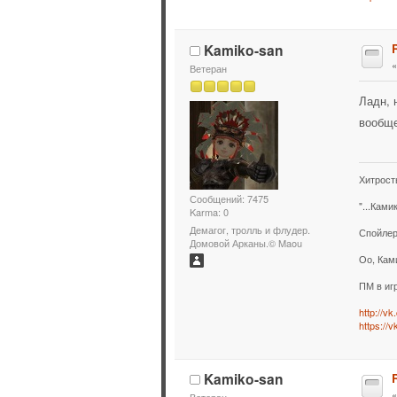
Kamiko-san
Ветеран
Ладн, 
вообще
Хитрост
Сообщений: 7475
"...Ками
Karma: 0
Демагог, тролль и флудер.
Спойлер
Домовой Арканы.© Maou
Оо, Кам
ПМ в иг
http://v
https://
Kamiko-san
Ветеран