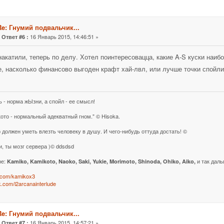
Re: Гнумий подвальчик...
«
16 Январь 2015, 14:46:51 »
Ответ #6 :
накатили, теперь по делу. Хотел поинтересовацца, какие A-S куски наиб
, насколько финансово выгоден крафт хай-лвл, или лучше точки спой
ь - норма жЫзни, а спойл - ее смысл!
кото - нормальный адекватный гном." © Hisoka.
 должен уметь влезть человеку в душу. И чего-нибудь оттуда достать! ©
и, ты мозг сервера )© ddsdsd
ре:
и так даль
Kamiko, Kamikoto, Naoko, Saki, Yukie, Morimoto, Shinoda, Ohiko, Aiko,
k.com/kamikox3
vk.com/l2arcanainterlude
Re: Гнумий подвальчик...
«
16 Январь 2015, 14:57:21 »
Ответ #7 :