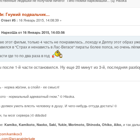
жественные людишки не получили ничего! Типо гномки наркомашки... (ц) Hisoka
Re: Гнумий подвальчик...
«
16 Январь 2015, 14:08:39 »
Ответ #5 :
: НаркоШа от 16 Январь 2015, 14:03:56
ю этот фильм, только 4 часть не понравилась...походу и Деппу этот образ уж
вился в "Страх и ненависть в Лас-Вегасе" пираты более попса, но очень лё
асти где то по два раза в год
ы после 1-й части остановился. Ну еще 20 минут из 3-й, последняя раз
ь - норма жЫзни, а спойл - ее смысл!
кото - нормальный адекватный гном." © Hisoka.
 должен уметь влезть человеку в душу. И чего-нибудь оттуда достать! ©
и, ты мозг сервера )© ddsdsd
ре:
и так даль
Kamiko, Kamikoto, Naoko, Saki, Yukie, Morimoto, Shinoda, Ohiko, Aiko,
k.com/kamikox3
vk.com/l2arcanainterlude