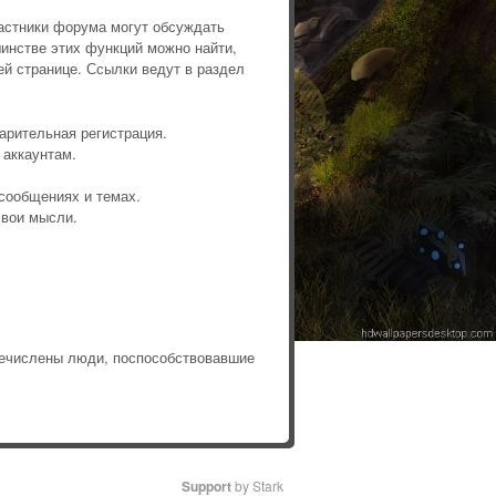
астники форума могут обсуждать
инстве этих функций можно найти,
й странице. Ссылки ведут в раздел
арительная регистрация.
 аккаунтам.
сообщениях и темах.
свои мысли.
ечислены люди, поспособствовавшие
Support
by Stark