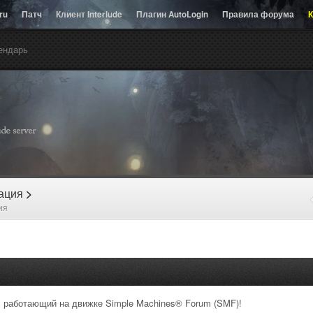
.ru
Патч
Клиент Interlude
Плагин AutoLogin
Правила форума
К
ендарь
рация
>
ия
 работающий на движке Simple Machines® Forum (SMF)!