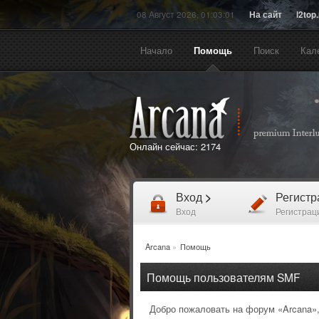
08 Август 2026, 01:03:01
На сайт
l2top
Начало
Помощь
Поиск
Кал
Онлайн сейчас:
2174
Вход
>
Регист
Вход
Регистрац
Arcana
»
Помощь
Помощь пользователям SMF
Добро пожаловать на форум «Arcana»,