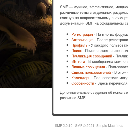
SMF — лучшее, эффективное, мощное и
различные темы в отдельных раздела
кликнув по вопросительному значку р
документации SMF на официальном са
Регистрация
- На многих форума
Авторизация
- После регистраци
Профиль
- У каждого пользоват
Поиск
- Поиск является чрезвы
Публикация сообщений
- Публик
BB-теги
- В сообщениях можно и
Личные сообщения
- Пользоват
Список пользователей
- В этом
Календарь
- Пользователи могу
Особенности
- Здесь перечисля
Дополнительные сведения об исполь
развитию SMF.
SMF 2.0.19
SMF © 2021
Simple Machines
|
,