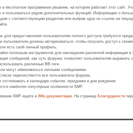
 бесплатное программное решение, на котором работает этот сайт. Уч
х и пользоваться рядом дополнительных функций. Информацию о больш
ядом с соответствующим разделом или выбрав одну из ссылок на текуще
йте.
х для предоставления пользователям полного доступа требуется предв
и пользователи должны авторизоваться, чтобы получить доступ к своим
еля есть свой личный профиль.
чайно полезным инструментов для нахождения различной информации в 
ация сообщений, как суть форума, позволяет пользователям выражать 
спользовать различные BB-теги.
ели могут обмениваться личными сообщениями.
 списке перечисляются все пользователи форума.
т отслеживать в календаре события, праздники и дни рождения.
ются наиболее популярные особенности SMF.
зовании SMF ищите в
Wiki-документации
. На странице
Благодарности
пер