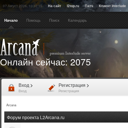
07 Август 2026, 10:32:15
На сайт
l2top.ru
Патч
Клиент Interlude
Начало
Помощь
Поиск
Календарь
Онлайн сейчас:
2075
Вход
>
Регистрация
>
Вход
Регистрация
Arcana
Форум проекта L2Arcana.ru