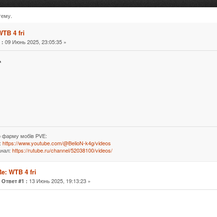
тему.
 раз)
TB 4 fri
«
09 Июнь 2025, 23:05:35 »
:

о фарму мобiв PVE:
:
https://www.youtube.com/@BelioN-k4g/videos
анал:
https://rutube.ru/channel/52038100/videos/
e: WTB 4 fri
«
13 Июнь 2025, 19:13:23 »
Ответ #1 :