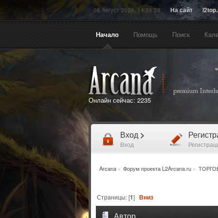
08 Август 2026, 14:38:28
На сайт
l2top
Начало
Помощь
Поиск
Кал
Онлайн сейчас:
2235
Вход
>
Регист
Вход
Регистрац
Arcana
»
Форум проекта L2Arcana.ru
»
ТОРГО
Страницы: [
1
]
Вниз
Автор