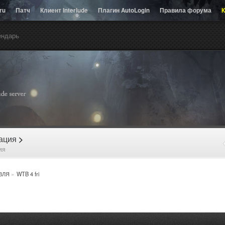
.ru
Патч
Клиент Interlude
Плагин AutoLogin
Правила форума
К
ендарь
рация
>
ия
ВЛЯ
»
WTB 4 fri