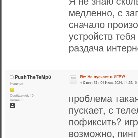
Я не знаю скол
медленно, с за
сначало произ
устройств тебя
раздача интерн
PushTheTeMp0
Re: Не пускает в ИГРУ!
«
04 Июль 2024, 14:25:10 
Ответ #2 :
Новичок
проблема такая
Сообщений: 10
Karma: 0
пускает, с тел
пофиксить? игр
возможно, пинг