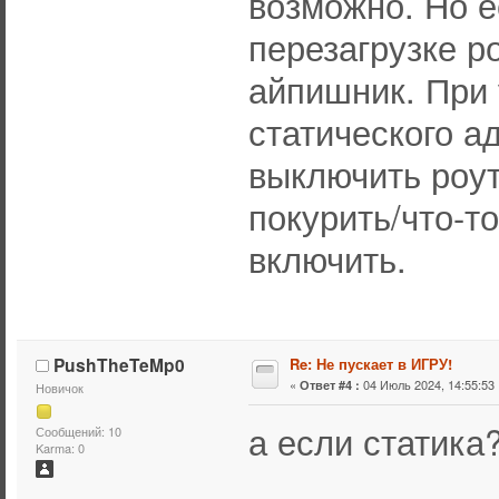
возможно. Но е
перезагрузке р
айпишник. При 
статического а
выключить роут
покурить/что-то
включить.
PushTheTeMp0
Re: Не пускает в ИГРУ!
«
04 Июль 2024, 14:55:53 
Ответ #4 :
Новичок
а если статика
Сообщений: 10
Karma: 0