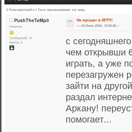
0 Пользователей и 1 Гость просматривают эту тему.
Тема: Не пускает в ИГРУ! (Прочитано 10395 раз)
PushTheTeMp0
Не пускает в ИГРУ!
«
04 Июль 2024, 12:54:06 »
:
Новичок
с сегодняшнего 
Сообщений: 10
Karma: 0
чем открывши 6
играть, а уже 
перезагружен р
зайти на другой
раздал интерне
Аркану! переус
помогает...