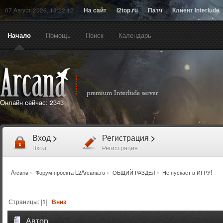
07 Август 2026, 13:22:12
На сайт
l2top.ru
Патч
Клиент Interlude
Начало
Помощь
Поиск
Календарь
Онлайн сейчас:
2343
Вход
>
Регистрация
>
Вход
Регистрация
Arcana
»
Форум проекта L2Arcana.ru
»
ОБЩИЙ РАЗДЕЛ
»
Не пускает в ИГРУ!
Страницы: [
1
]
Вниз
Автор