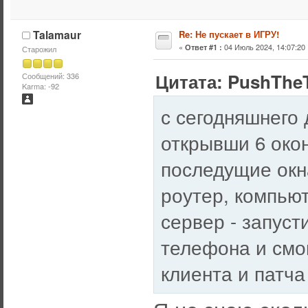
Talamaur
Re: Не пускает в ИГРУ!
«
04 Июль 2024, 14:07:20 
Ответ #1 :
Старожил
Цитата: PushTheT
Сообщений: 336
Karma: -92
с сегодняшнего 
открывши 6 окон
последущие окн
роутер, компьют
сервер - запуст
телефона и смог
клиента и патча 