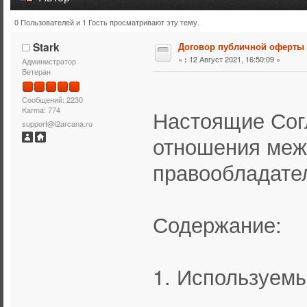
0 Пользователей и 1 Гость просматривают эту тему.
Тема: Договор публичной оферты (Прочитано 15666 раз
Stark
Договор публичной оферты
«
12 Август 2021, 16:50:09 »
:
Администратор
Ветеран
Сообщений: 2230
Karma: 774
Настоящие Сог
support@l2arcana.ru
отношения меж
правообладател
Содержание:
1. Используем