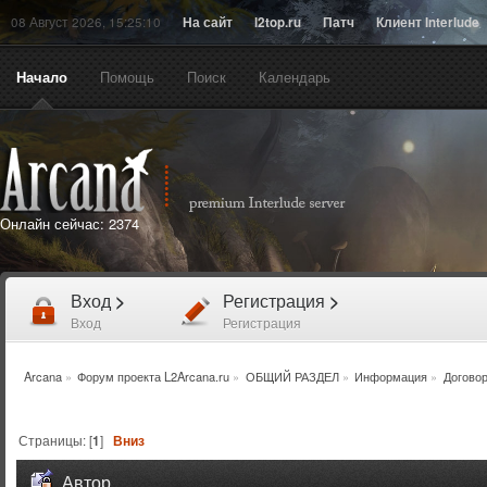
08 Август 2026, 15:25:10
На сайт
l2top.ru
Патч
Клиент Interlude
Начало
Помощь
Поиск
Календарь
Онлайн сейчас:
2374
Вход
>
Регистрация
>
Вход
Регистрация
Arcana
»
Форум проекта L2Arcana.ru
»
ОБЩИЙ РАЗДЕЛ
»
Информация
»
Догово
Страницы: [
1
]
Вниз
Автор