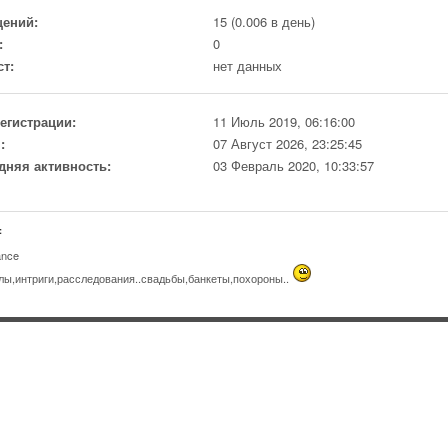
ений:
15 (0.006 в день)
:
0
ст:
нет данных
регистрации:
11 Июль 2019, 06:16:00
:
07 Август 2026, 23:25:45
дняя активность:
03 Февраль 2020, 10:33:57
:
ance
лы,интриги,расследования..свадьбы,банкеты,похороны..