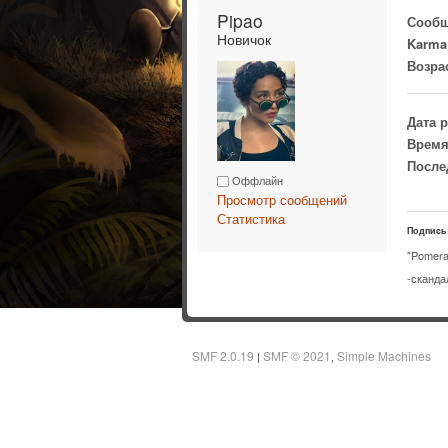
Pipao 
Сообщ
Новичок
Karma
Возра
Дата 
Время
После
Оффлайн
Просмотр сообщений
Статистика
Подпись
"Pomer
-сканда
SMF 2.0.19
SMF © 2021
Simple Machines
|
,