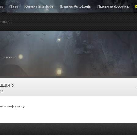
.ru
Патч
Клиент Interlude
Плагин AutoLogin
Правила форума
К
ендарь
рация
>
ия
вная информация