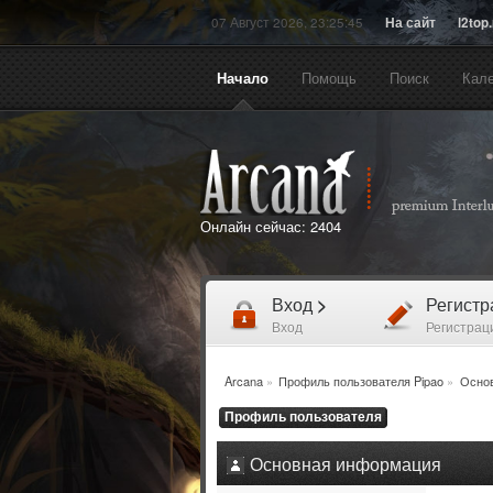
07 Август 2026, 23:25:45
На сайт
l2top
Начало
Помощь
Поиск
Кал
Онлайн сейчас:
2404
Вход
>
Регист
Вход
Регистрац
Arcana
»
Профиль пользователя Pipao
»
Осно
Профиль пользователя
Основная информация