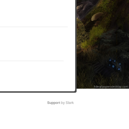
Support
by Stark