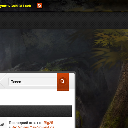
упить Coin Of Luck
Последний ответ
от
Rig25
ий
в
Re: Movies Фан/Эпики/Оса...