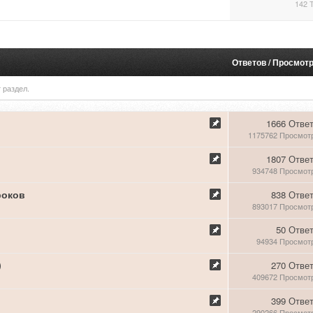
142 
Ответов
/
Просмот
 раздел.
1666 Отве
1175762 Просмот
1807 Отве
934748 Просмот
роков
838 Отве
893017 Просмот
50 Отве
94934 Просмот
)
270 Отве
409672 Просмот
399 Отве
290266 Просмот