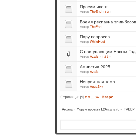
Просим ивент
Автор
TheEnd
«
1
2
»
Время респауна эпик-босов
Автор
TheEnd
Пару вопросов
Автор
WhiteHoof
С наступающим Новым Год
Автор
Azalis
«
1
2
3
»
Амнистия 2025
Автор
Azalis
Неприятная тема
Автор
AquaSky
Страницы: [
1
]
2
3
...
64
Вверх
Arcana
»
Форум проекта L2Arcana.ru
»
ТАВЕР