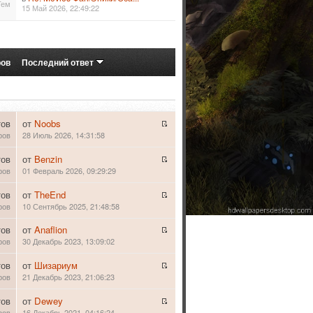
Тем
15 Май 2026, 22:49:22
ров
Последний ответ
тов
от
Noobs
ров
28 Июль 2026, 14:31:58
тов
от
Benzin
ров
01 Февраль 2026, 09:29:29
тов
от
TheEnd
ров
10 Сентябрь 2025, 21:48:58
тов
от
Anaflion
ров
30 Декабрь 2023, 13:09:02
тов
от
Шизариум
ров
21 Декабрь 2023, 21:06:23
тов
от
Dewey
ров
16 Декабрь 2021, 04:16:24