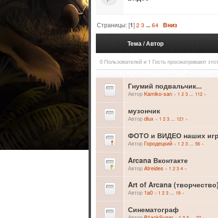
Страницы: [
1
]
2
3
...
64
Вниз
Тема
/
Автор
0 Пользователей и 1 Гость просматривают этот
Гнумий подвальчик...
Автор
Kamiko-san
«
1
2
3
112
»
...
музончик
Автор
dlux
«
1
2
3
121
»
...
ФОТО и ВИДЕО наших иг
Автор
Городецкий
«
1
2
3
56
»
...
Arcana Вконтакте
Автор
Atreides
«
1
2
3
4
»
Art of Arcana (творчество
Автор
1a0
«
1
2
3
19
»
...
Синематограф
Автор
B1ackSugar
«
1
2
3
27
»
...