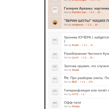
Галерея Арканы: картинк
Автор
Kamiko-san
«
1
2
3
25
»
...
"SКРИН ШОТЫ" НАШИХ П
Автор
amigosan
«
1
2
3
45
»
...
Хроники КУЧЕРА ( найдётся
)
Автор
Ku4er
«
1
2
3
31
»
...
Разоблачение Честного Куч
Автор
Lyrch
«
1
2
3
24
»
...
Заточка оружия, что случил
Автор
Azalis
Re: Про разборки элиты. По
Автор
BluF
«
1
2
3
270
»
...
Гиперинфляция или полёт
Автор
mrTir
«
1
2
»
Офф-пати
Автор
Noobs