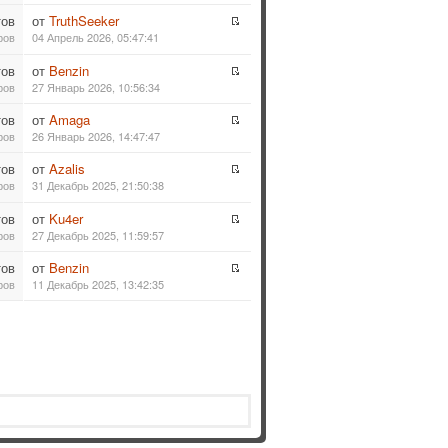
тов
от
TruthSeeker
ров
04 Апрель 2026, 05:47:41
тов
от
Benzin
ров
27 Январь 2026, 10:56:34
тов
от
Amaga
ров
26 Январь 2026, 14:47:47
тов
от
Azalis
ров
31 Декабрь 2025, 21:50:38
тов
от
Ku4er
ров
27 Декабрь 2025, 11:59:57
тов
от
Benzin
ров
11 Декабрь 2025, 13:42:35