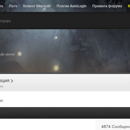
.ru
Патч
Клиент Interlude
Плагин AutoLogin
Правила форума
К
ендарь
рация
>
ия
НА
4874 Сообщен