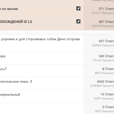
и из жизни
371 Отве
271317 Просмот
ОХОЖДЕНИЙ В L2
667 Отве
672479 Просмот
 упряжка и для сторожевых собак Дино острова
457 Отве
229904 Просмот
ера
345 Отве
179105 Просмот
ось?
8 Отве
6873 Просмот
литическая тема. 3
4043 Отве
2745349 Просмот
 нормальный
15 Отве
12257 Просмот
0 Отве
2873 Просмот