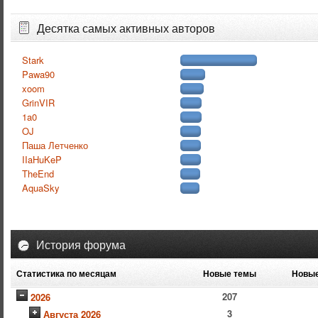
Десятка самых активных авторов
Stark
Pawa90
xoom
GrinVIR
1a0
OJ
Паша Летченко
IIaHuKeP
TheEnd
AquaSky
История форума
Статистика по месяцам
Новые темы
Новые
207
2026
3
Августа 2026