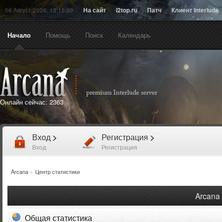
06 Август 2026, 12:15:39
На сайт
l2top.ru
Патч
Клиент Interlude
Начало
Помощь
Поиск
Календарь
Онлайн сейчас:
2363
Вход
>
Регистрация
>
Вход
Регистрация
Arcana
»
Центр статистики
Arcana 
Общая статистика