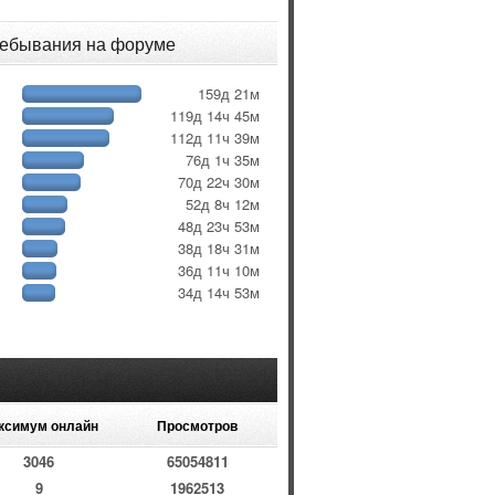
ребывания на форуме
159д 21м
119д 14ч 45м
112д 11ч 39м
76д 1ч 35м
70д 22ч 30м
52д 8ч 12м
48д 23ч 53м
38д 18ч 31м
36д 11ч 10м
34д 14ч 53м
ксимум онлайн
Просмотров
3046
65054811
9
1962513