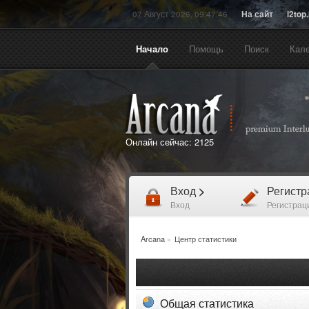
07 Август 2026, 09:47:46
На сайт
l2top
Начало
Помощь
Поиск
Кал
Онлайн сейчас:
2125
Вход
>
Регист
Вход
Регистрац
Arcana
»
Центр статистики
Общая статистика