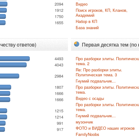
2094
Видео
1912
Поиск игроков, КП, Кланов,
Академий
1750
Набор в КП
1655
База знаний
честву ответов)
Первая десятка тем (по
4493
Про разборки элиты. Политическ
тема. 2
4043
Re: Про разборки элиты.
Политическая тема. 3
2984
Гнумий подвальчик...
1807
Про разборки элиты. Политическ
тема.
1666
Видео с осады
1666
Про разборки элиты. Политическ
тема.
1215
Гнумий подвальчик...
1214
музончик
991
ФОТО и ВИДЕО наших игроков
917
FamilyNoobs