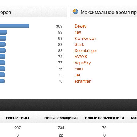
торов
Максимальное время п
369
Dewey
99
1a0
93
Kamiko-san
83
Stark
82
Doombringer
78
AVAYS
77
AquaSky
76
min1
75
Jei
70
ethantran
Новые темы
Новые сообщения
Новые пользователи
Ма
207
734
76
3
22
0