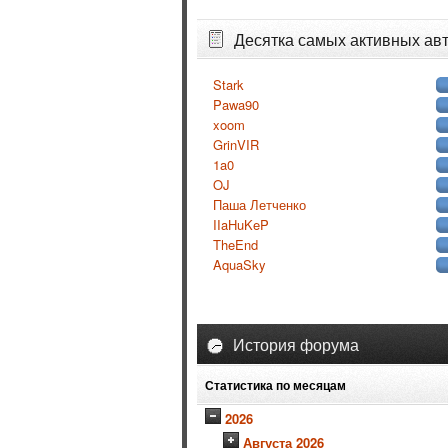
Десятка самых активных ав
Stark
Pawa90
xoom
GrinVIR
1a0
OJ
Паша Летченко
IIaHuKeP
TheEnd
AquaSky
История форума
Статистика по месяцам
2026
Августа 2026