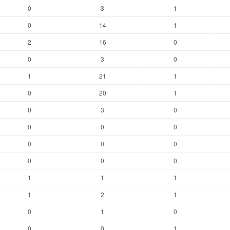
0
3
1
0
14
1
2
16
0
0
3
0
1
21
1
0
20
1
0
3
0
0
0
0
0
0
0
0
0
0
1
1
1
1
2
1
0
1
0
0
0
1