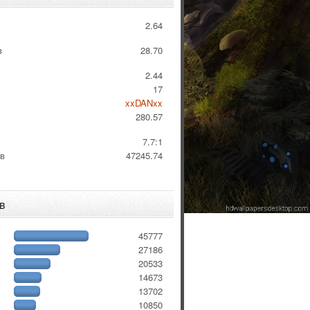
2.64
в
28.70
2.44
17
xxDANxx
280.57
:
7.7:1
 в
47245.74
в
45777
27186
20533
14673
13702
10850