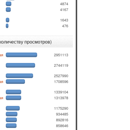
4874
4167
1643
476
 количеству просмотров)
ая
2951113
2744119
2527990
ая
1708596
1339104
ая
1313978
1175290
934485
892816
858646