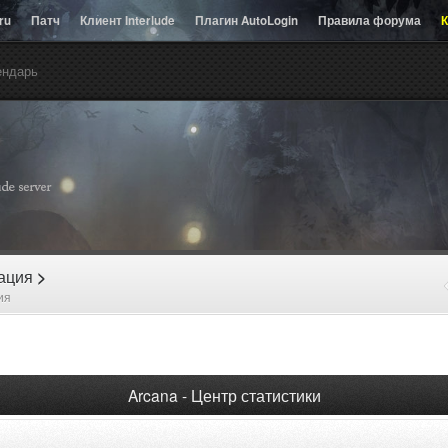
.ru
Патч
Клиент Interlude
Плагин AutoLogin
Правила форума
К
ендарь
рация
>
ия
Arcana - Центр статистики