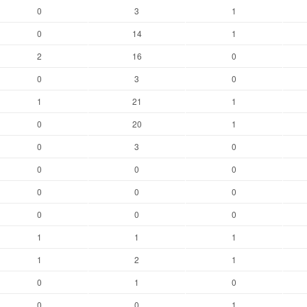
0
3
1
0
14
1
2
16
0
0
3
0
1
21
1
0
20
1
0
3
0
0
0
0
0
0
0
0
0
0
1
1
1
1
2
1
0
1
0
0
0
1