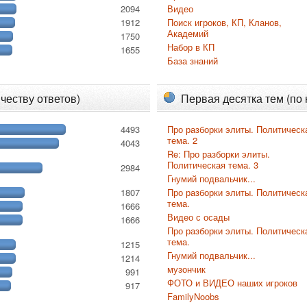
2094
Видео
1912
Поиск игроков, КП, Кланов,
Академий
1750
Набор в КП
1655
База знаний
честву ответов)
Первая десятка тем (по
4493
Про разборки элиты. Политическ
тема. 2
4043
Re: Про разборки элиты.
Политическая тема. 3
2984
Гнумий подвальчик...
1807
Про разборки элиты. Политическ
тема.
1666
Видео с осады
1666
Про разборки элиты. Политическ
тема.
1215
Гнумий подвальчик...
1214
музончик
991
ФОТО и ВИДЕО наших игроков
917
FamilyNoobs