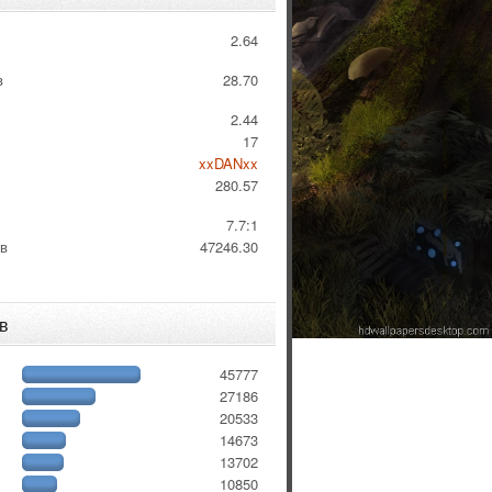
2.64
в
28.70
2.44
17
xxDANxx
280.57
:
7.7:1
 в
47246.30
в
45777
27186
20533
14673
13702
10850