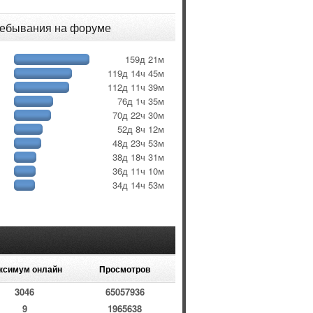
ребывания на форуме
159д 21м
119д 14ч 45м
112д 11ч 39м
76д 1ч 35м
70д 22ч 30м
52д 8ч 12м
48д 23ч 53м
38д 18ч 31м
36д 11ч 10м
34д 14ч 53м
ксимум онлайн
Просмотров
3046
65057936
9
1965638