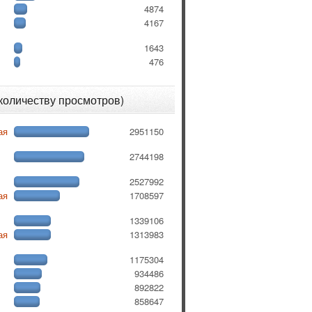
4874
4167
1643
476
 количеству просмотров)
ая
2951150
2744198
2527992
ая
1708597
1339106
ая
1313983
1175304
934486
892822
858647