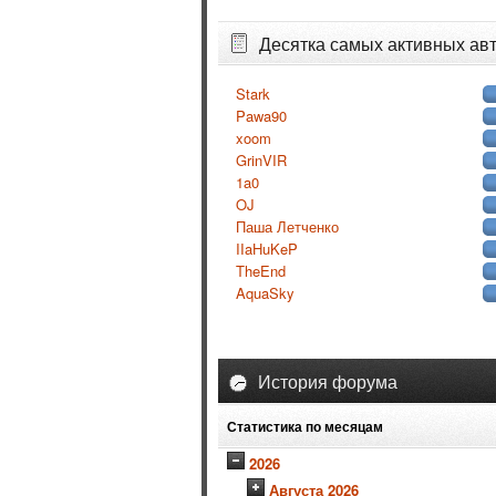
Десятка самых активных ав
Stark
Pawa90
xoom
GrinVIR
1a0
OJ
Паша Летченко
IIaHuKeP
TheEnd
AquaSky
История форума
Статистика по месяцам
2026
Августа 2026