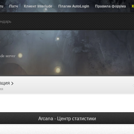
.ru
Патч
Клиент Interlude
Плагин AutoLogin
Правила форума
К
ендарь
рация
>
ия
Arcana - Центр статистики