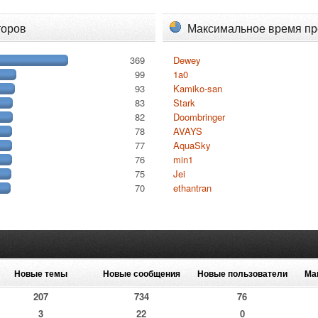
торов
Максимальное время п
369
Dewey
99
1a0
93
Kamiko-san
83
Stark
82
Doombringer
78
AVAYS
77
AquaSky
76
min1
75
Jei
70
ethantran
Новые темы
Новые сообщения
Новые пользователи
Ма
207
734
76
3
22
0