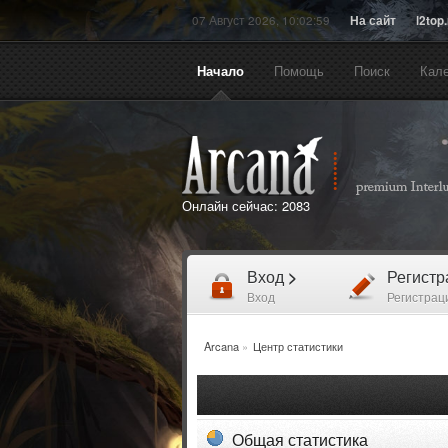
07 Август 2026, 10:02:59
На сайт
l2top
Начало
Помощь
Поиск
Кал
Онлайн сейчас:
2083
Вход
>
Регист
Вход
Регистрац
Arcana
»
Центр статистики
Общая статистика