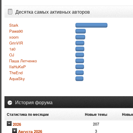
Десятка самых активных авторов
Stark
Pawa90
xoom
GrinVIR
1a0
OJ
Паша Летченко
IIaHuKeP
TheEnd
AquaSky
История форума
Статистика по месяцам
Новые темы
Новые
207
2026
3
Августа 2026