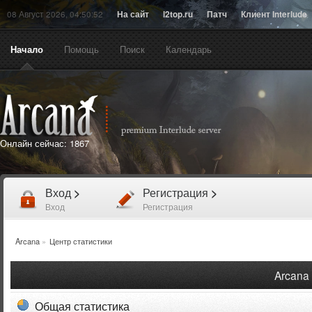
08 Август 2026, 04:50:52
На сайт
l2top.ru
Патч
Клиент Interlude
Начало
Помощь
Поиск
Календарь
Онлайн сейчас:
1867
Вход
>
Регистрация
>
Вход
Регистрация
Arcana
»
Центр статистики
Arcana 
Общая статистика