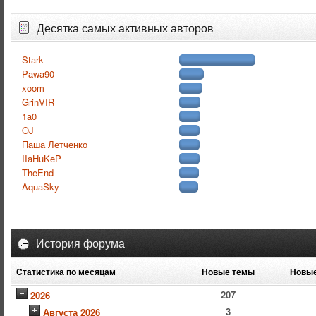
Десятка самых активных авторов
Stark
Pawa90
xoom
GrinVIR
1a0
OJ
Паша Летченко
IIaHuKeP
TheEnd
AquaSky
История форума
Статистика по месяцам
Новые темы
Новые
207
2026
3
Августа 2026