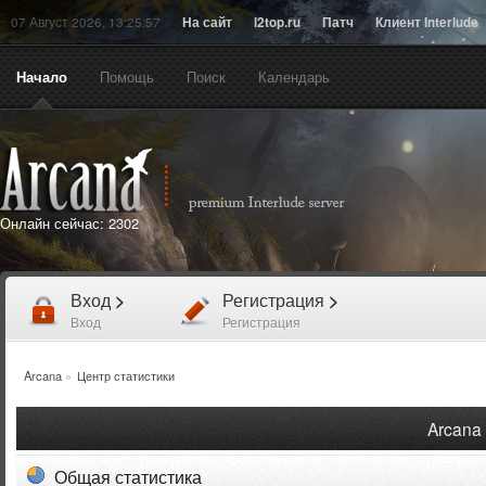
07 Август 2026, 13:25:57
На сайт
l2top.ru
Патч
Клиент Interlude
Начало
Помощь
Поиск
Календарь
Онлайн сейчас:
2302
Вход
>
Регистрация
>
Вход
Регистрация
Arcana
»
Центр статистики
Arcana 
Общая статистика