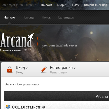
08 Август 2026, 10:36:07
На сайт
l2top.ru
Патч
Клиент Interlude
Начало
Помощь
Поиск
Календарь
Онлайн сейчас:
2133
Вход
>
Регистрация
>
Вход
Регистрация
Arcana
»
Центр статистики
Arcana 
Общая статистика