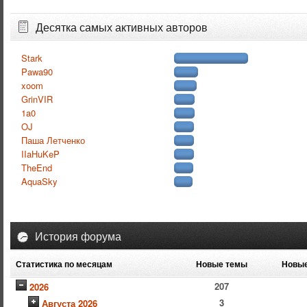
Десятка самых активных авторов
Stark
Pawa90
xoom
GrinVIR
1a0
OJ
Паша Летченко
IIaHuKeP
TheEnd
AquaSky
История форума
Статистика по месяцам
Новые темы
Новые
207
2026
3
Августа 2026