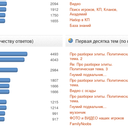
2094
Видео
1912
Поиск игроков, КП, Кланов,
Академий
1750
Набор в КП
1655
База знаний
честву ответов)
Первая десятка тем (по
4493
Про разборки элиты. Политическ
тема. 2
4043
Re: Про разборки элиты.
Политическая тема. 3
2984
Гнумий подвальчик...
1807
Про разборки элиты. Политическ
тема.
1666
Видео с осады
1666
Про разборки элиты. Политическ
тема.
1215
Гнумий подвальчик...
1214
музончик
991
ФОТО и ВИДЕО наших игроков
917
FamilyNoobs