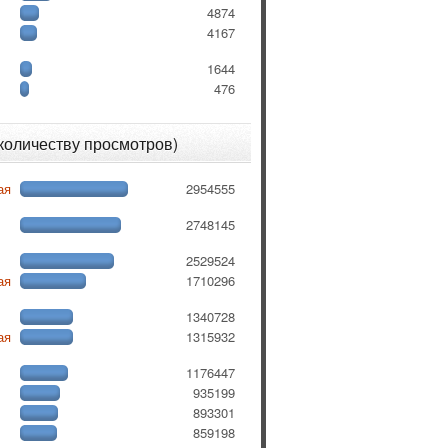
4874
4167
1644
476
 количеству просмотров)
ая
2954555
2748145
2529524
ая
1710296
1340728
ая
1315932
1176447
935199
893301
859198