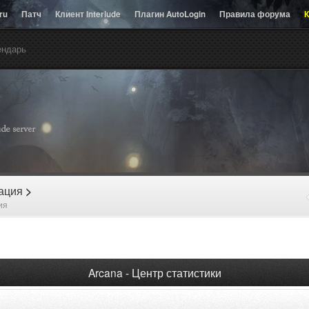
.ru
Патч
Клиент Interlude
Плагин AutoLogin
Правила форума
К
ендарь
рация
>
ия
Arcana - Центр статистики