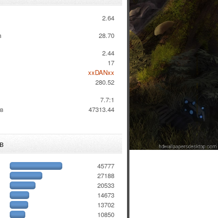
2.64
в
28.70
2.44
17
xxDANxx
280.52
:
7.7:1
 в
47313.44
в
45777
27188
20533
14673
13702
10850