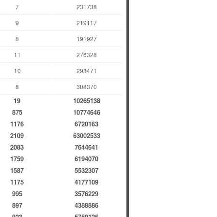
7
231738
9
219117
8
191927
11
276328
10
293471
8
308370
19
10265138
875
10774646
1176
6720163
2109
63002533
2083
7644641
1759
6194070
1587
5532307
1175
4177109
995
3576229
897
4388886
923
5759126