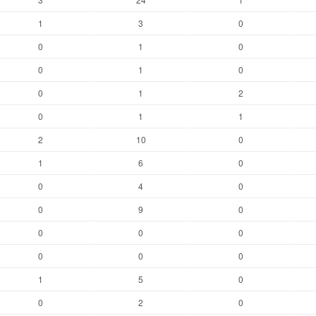
1
3
0
0
1
0
0
1
0
0
1
2
0
1
1
2
10
0
1
6
0
0
4
0
0
9
0
0
0
0
0
0
0
1
5
0
0
2
0