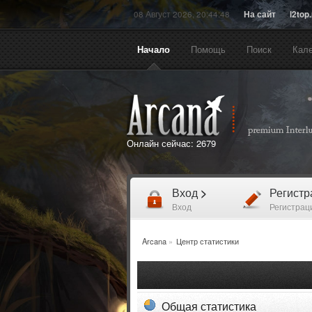
08 Август 2026, 20:44:48
На сайт
l2top
Начало
Помощь
Поиск
Кал
Онлайн сейчас:
2679
Вход
>
Регист
Вход
Регистрац
Arcana
»
Центр статистики
Общая статистика