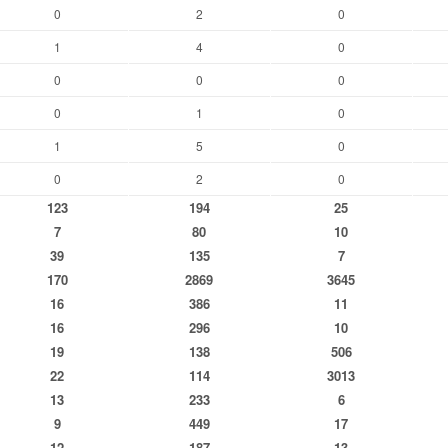
0
2
0
1
4
0
0
0
0
0
1
0
1
5
0
0
2
0
123
194
25
7
80
10
39
135
7
170
2869
3645
16
386
11
16
296
10
19
138
506
22
114
3013
13
233
6
9
449
17
12
187
13