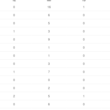
0
16
1
0
6
0
0
5
0
1
3
0
0
9
0
0
1
0
0
1
0
0
3
0
1
7
0
0
0
0
0
2
0
2
5
1
0
6
0