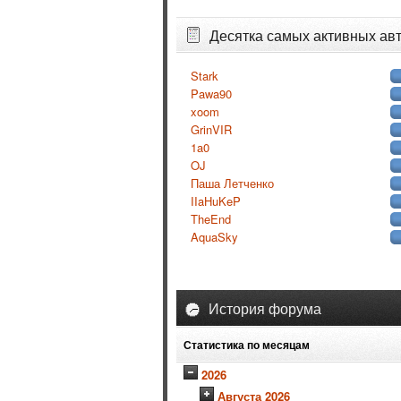
Десятка самых активных ав
Stark
Pawa90
xoom
GrinVIR
1a0
OJ
Паша Летченко
IIaHuKeP
TheEnd
AquaSky
История форума
Статистика по месяцам
2026
Августа 2026