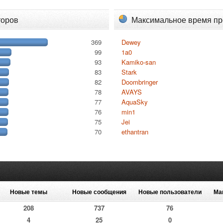
торов
Максимальное время п
369
Dewey
99
1a0
93
Kamiko-san
83
Stark
82
Doombringer
78
AVAYS
77
AquaSky
76
min1
75
Jei
70
ethantran
Новые темы
Новые сообщения
Новые пользователи
Ма
208
737
76
4
25
0