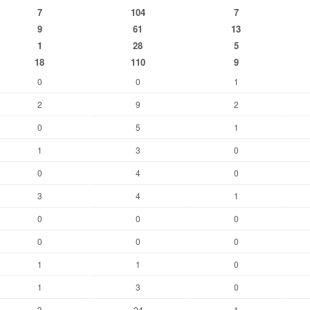
7
104
7
9
61
13
1
28
5
18
110
9
0
0
1
2
9
2
0
5
1
1
3
0
0
4
0
3
4
1
0
0
0
0
0
0
1
1
0
1
3
0
3
24
1