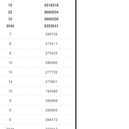
15
9518318
23
8660034
10
8800358
3046
8353641
7
289726
8
275011
9
279325
10
286680
16
277722
14
273901
10
184980
9
283869
9
289805
5
284472
3046
332217