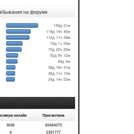
ребывания на форуме
159д 21м
119д 14ч 45м
112д 11ч 39м
76д 1ч 35м
70д 22ч 30м
52д 8ч 12м
49д 5м
38д 18ч 31м
36д 11ч 10м
34д 14ч 53м
ксимум онлайн
Просмотров
3046
65484075
9
2391777