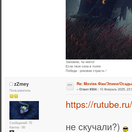
Запомни, ты некто!
Если твоя сила в толпе
Победа - роковая страсть !
zZmey
Re: Movies Фан/Эпики/Осад
«
10 Февраль 2025, 23:
Ответ #304 :
Пользователь
https://rutube
не скучали?)
Сообщений: 70
Karma: -50