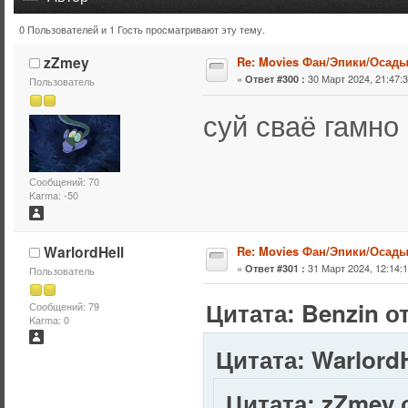
0 Пользователей и 1 Гость просматривают эту тему.
Тема: Movies Фан/Эпики/Осады (Прочитано 247103 раз)
zZmey
Re: Movies Фан/Эпики/Осад
«
30 Март 2024, 21:47:3
Ответ #300 :
Пользователь
суй сваё гамно
Сообщений: 70
Karma: -50
WarlordHell
Re: Movies Фан/Эпики/Осад
«
31 Март 2024, 12:14:1
Ответ #301 :
Пользователь
Цитата: Benzin от
Сообщений: 79
Karma: 0
Цитата: WarlordH
Цитата: zZmey о