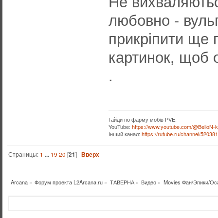
Не вихваляютьс
любовно - вуль
прикріпити ще 
картинок, щоб 
.
Гайди по фарму мобiв PVE:
YouTube:
https://www.youtube.com/@BelioN-k
Iнший канал:
https://rutube.ru/channel/52038
Страницы:
1
...
19
20
[
21
]
Вверх
Arcana
»
Форум проекта L2Arcana.ru
»
ТАВЕРНА
»
Видео
»
Movies Фан/Эпики/Ос