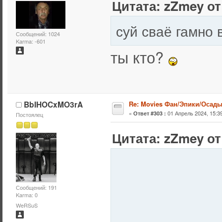
Цитата: zZmey от 
суй сваё гамно 
Сообщений: 1024
Karma: -601
ты кто?
BbIHOCxMO3rA
Re: Movies Фан/Эпики/Осад
«
01 Апрель 2024, 15:39
Ответ #303 :
Постоялец
Цитата: zZmey от 
Сообщений: 191
Karma: 0
WeRSuS