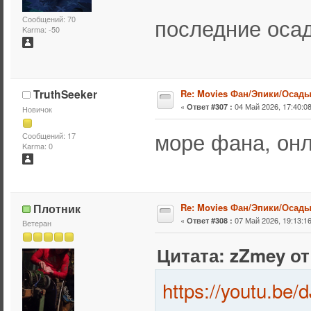
последние ос
Сообщений: 70
Karma: -50
TruthSeeker
Re: Movies Фан/Эпики/Осад
«
04 Май 2026, 17:40:08
Ответ #307 :
Новичок
море фана, он
Сообщений: 17
Karma: 0
Плотник
Re: Movies Фан/Эпики/Осад
«
07 Май 2026, 19:13:16
Ответ #308 :
Ветеран
Цитата: zZmey от 
https://youtu.b