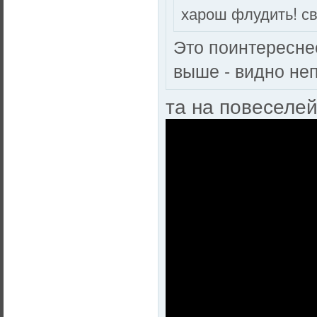
харош флудить! с
Это поинтересне
выше - видно не
та на повеселей