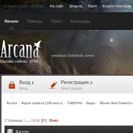
09 Август 2026, 19:56:33
На сайт
l2top.ru
Патч
Клиент Interlude
Начало
Помощь
Поиск
Календарь
Онлайн сейчас:
2792
Вход
>
Регистрация
>
Вход
Регистрация
Arcana
»
Форум проекта L2Arcana.ru
»
ТАВЕРНА
»
Видео
»
Movies Фан/Эпики/Ос
Страницы:
1
...
19
20
[
21
]
Вниз
Автор