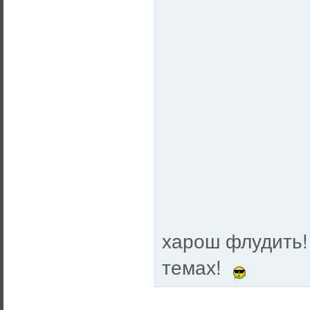
харош флудить!
темах!