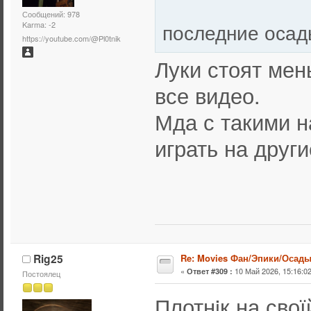
Сообщений: 978
последние оса
Karma: -2
https://youtube.com/@Pl0tnik
Луки стоят мен
все видео.
Мда с такими н
играть на други
Rig25
Re: Movies Фан/Эпики/Осад
«
10 Май 2026, 15:16:02
Ответ #309 :
Постоялец
Плотнiк на свої