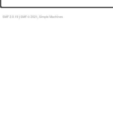
SMF 2.0.19
SMF © 2021
Simple Machines
|
,