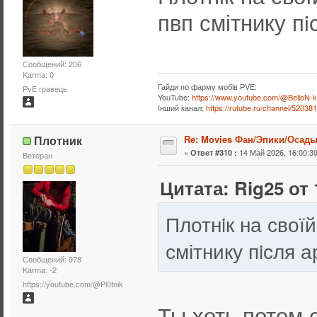
пвп смітнику пi
Сообщений: 206
Karma: 0
Гайди по фарму мобiв PVE:
PvE гравець
YouTube:
https://www.youtube.com/@BelioN-k
Iнший канал:
https://rutube.ru/channel/52038
Плотник
Re: Movies Фан/Эпики/Осад
«
14 Май 2026, 16:00:39
Ответ #310 :
Ветеран
Цитата: Rig25 от 
Плотнiк на свої
смітнику пiсля а
Сообщений: 978
Karma: -2
https://youtube.com/@Pl0tnik
Ты хоть потом 