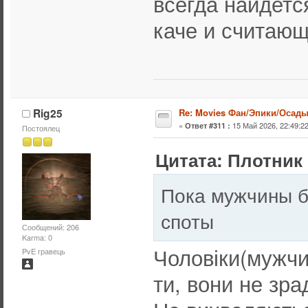
всегда найдетс
каче и считающи
Rig25
Re: Movies Фан/Эпики/Осад
«
15 Май 2026, 22:49:22
Ответ #311 :
Постоялец
Цитата: Плотник 
Пока мужчины бь
споты
Сообщений: 206
Karma: 0
Чоловіки(мужчи
PvE гравець
ти, вони не зра