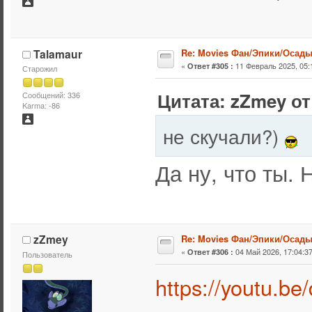
Talamaur
Re: Movies Фан/Эпики/Осад
«
11 Февраль 2025, 05:
Ответ #305 :
Старожил
Цитата: zZmey от
Сообщений: 336
Karma: -86
не скучали?)
Да ну, что ты. 
zZmey
Re: Movies Фан/Эпики/Осад
«
04 Май 2026, 17:04:37
Ответ #306 :
Пользователь
https://youtu.