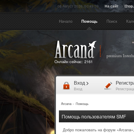
08 Август 2026, 00:49:09
На сайт
l2top
Начало
Помощь
Поиск
Кал
Онлайн сейчас:
2161
Вход
>
Регист
Вход
Регистрац
Arcana
»
Помощь
Помощь пользователям SMF
Добро пожаловать на форум «Arcana»,