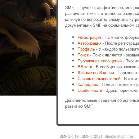
SMF — лучшее, эффективное, мощное и
различные темы в отдельных раздела
кликнув по вопросительному значку р
документации SMF на официальном са
Регистрация
- На многих форума
Авторизация
- После регистраци
Профиль
- У каждого пользоват
Поиск
- Поиск является чрезвы
Публикация сообщений
- Публик
BB-теги
- В сообщениях можно и
Личные сообщения
- Пользоват
Список пользователей
- В этом
Календарь
- Пользователи могу
Особенности
- Здесь перечисля
Дополнительные сведения об исполь
развитию SMF.
SMF 2.0.19
SMF © 2021
Simple Machines
|
,