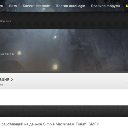
.ru
Патч
Клиент Interlude
Плагин AutoLogin
Правила форума
К
ендарь
рация
>
ия
 работающий на движке Simple Machines® Forum (SMF)!