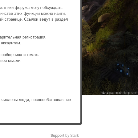
астники форума могут обсуждать
инстве этих функций можно найти,
й странице. Ссылки ведут в раздел
арительная регистрация.
 аккаунтам.
сообщениях и темах.
свои мысли.
ечислены люди, поспособствовавшие
Support
by Stark