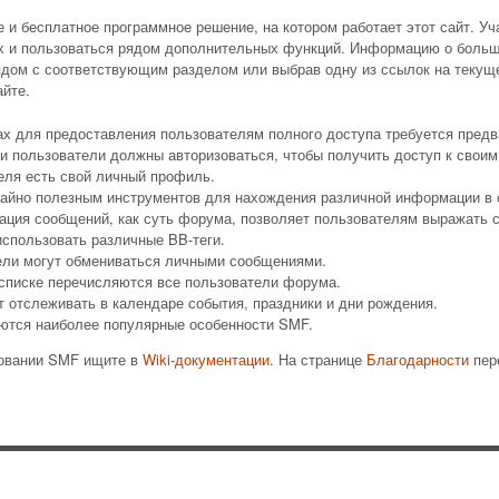
 бесплатное программное решение, на котором работает этот сайт. Уч
х и пользоваться рядом дополнительных функций. Информацию о больш
ядом с соответствующим разделом или выбрав одну из ссылок на текуще
йте.
х для предоставления пользователям полного доступа требуется предв
и пользователи должны авторизоваться, чтобы получить доступ к своим
еля есть свой личный профиль.
чайно полезным инструментов для нахождения различной информации в 
ация сообщений, как суть форума, позволяет пользователям выражать 
спользовать различные BB-теги.
ели могут обмениваться личными сообщениями.
 списке перечисляются все пользователи форума.
т отслеживать в календаре события, праздники и дни рождения.
ются наиболее популярные особенности SMF.
зовании SMF ищите в
Wiki-документации
. На странице
Благодарности
пер