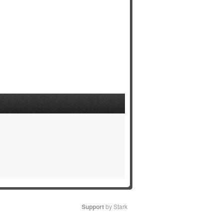
Support
by Stark