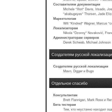
Составителям документации
Michele "Illori" Davis, Irisado, 
"akabugeyes" Thorsen, Jade Eliz
Маркетологам
Will "Kindred" Wagner, Marcus "c
Локализаторам
Nikola "Dzonny" Novaković, Fran
Администраторам серверов
Derek Schwab, Michael Johnson и
Создателям русской локализац
Создателям русской локализации
Mavn, Digger и Bugo
Отдельное спасибо
Консультантам
Brett Flannigan, Mark Rose и Re
Бета тестерам
Тем, кто неустанно находил ош