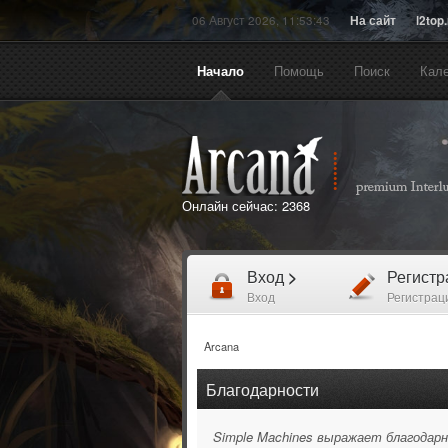
06 Август 2026, 11:53:43
На сайт
l2top
Начало
Помощь
Поиск
Кал
Онлайн сейчас:
2368
Вход
>
Регист
Вход
Регистрац
Arcana
Благодарности
Simple Machines выражает благодарн