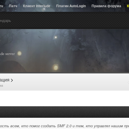
.ru
Патч
Клиент Interlude
Плагин AutoLogin
Правила форума
К
ендарь
рация
>
ия
ость всем, кто помог создать SMF 2.0 и тем, кто управлял нашим пр