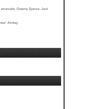
lis, emanuele, Graeme Spence, Jack
ntes" Alınbay