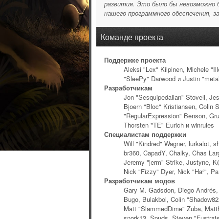
развития. Это было бы невозможно б
нашего программного обеспечения, за
Команде проекта
Поддержке проекта
Aleksi "Lex" Kilpinen, Michele "
"SleePy" Darwood и Justin "metal
Разработчикам
Jon "Sesquipedalian" Stovell, Je
Bjoern "Bloc" Kristiansen, Coli
"RegularExpression" Benson, Grud
Thorsten "TE" Eurich и winrules
Специалистам поддержки
Will "Kindred" Wagner, lurkalot, 
br360, CapadY, Chalky, Chas Larg
Jeremy "jerm" Strike, Justyne, K@
Nick "Fizzy" Dyer, Nick "Ha²", P
Разработчикам модов
Gary M. Gadsdon, Diego Andrés, 
Bugo, Bulakbol, Colin "Shadow82x
Matt "SlammedDime" Zuba, Matthe
snork13, Spuds, Steven "Fustrat