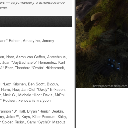
ers — за установку и использование
екте.
iesmann" Eshom, Amacythe, Jeremy
en, Norv, Aaron van Geffen, Antechinus,
, Juan "JayBachatero" Hernandez, Karl
" Eser, Theodore "Orstio" Hildebrandt,
i "Lex" Kilpinen, Ben Scott, Bigguy,
 Harro, Huw, Jan-Olof "Owdy" Eriksson,
 Mick G., Michele "Illori" Davis, MrPhil,
ω" Poulsen, xenovanis и ziycon
nnon "B" Hall, Bryan "Runic" Deakin,
ry, Joker™, Kays, Killer Possum, Kirby,
" Spicer, Ricky., Sami "SychO" Mazouz,