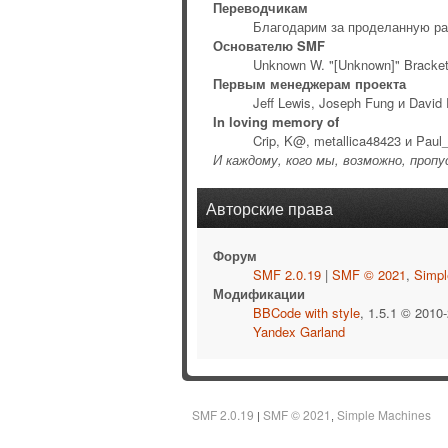
Переводчикам
Благодарим за проделанную ра
Основателю SMF
Unknown W. "[Unknown]" Bracke
Первым менеджерам проекта
Jeff Lewis, Joseph Fung и David
In loving memory of
Crip, K@, metallica48423 и Paul
И каждому, кого мы, возможно, проп
Авторские права
Форум
SMF 2.0.19
|
SMF © 2021
,
Simpl
Модификации
BBCode with style
, 1.5.1 © 2010
Yandex Garland
SMF 2.0.19
SMF © 2021
Simple Machines
|
,