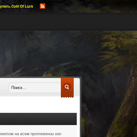
упить Coin Of Luck
оектом на всем протяжении его