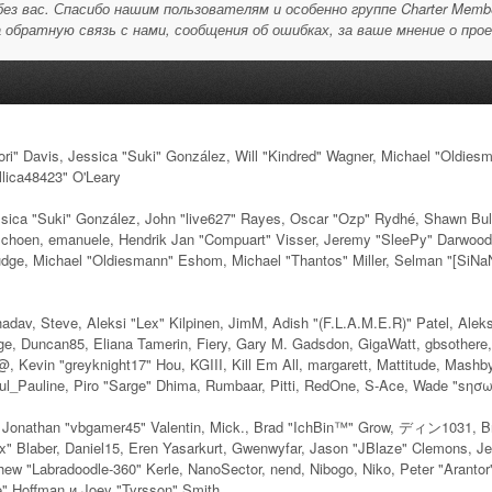
ез вас. Спасибо нашим пользователям и особенно группе Charter Memb
 обратную связь с нами, сообщения об ошибках, за ваше мнение о про
Illori" Davis, Jessica "Suki" González, Will "Kindred" Wagner, Michael "Old
lica48423" O'Leary
ssica "Suki" González, John "live627" Rayes, Oscar "Ozp" Rydhé, Shawn Bul
n Schoen, emanuele, Hendrik Jan "Compuart" Visser, Jeremy "SleePy" Darwood
ge, Michael "Oldiesmann" Eshom, Michael "Thantos" Miller, Selman "[SiNaN]
shadav, Steve, Aleksi "Lex" Kilpinen, JimM, Adish "(F.L.A.M.E.R)" Patel, Aleks
e, Duncan85, Eliana Tamerin, Fiery, Gary M. Gadsdon, GigaWatt, gbsothere,
, Kevin "greyknight17" Hou, KGIII, Kill Em All, margarett, Mattitude, Mashby,
aul_Pauline, Piro "Sarge" Dhima, Rumbaar, Pitti, RedOne, S-Ace, Wade "sησ
Jonathan "vbgamer45" Valentin, Mick., Brad "IchBin™" Grow, ディン1031, Bra
" Blaber, Daniel15, Eren Yasarkurt, Gwenwyfar, Jason "JBlaze" Clemons, Jer
w "Labradoodle-360" Kerle, NanoSector, nend, Nibogo, Niko, Peter "Arantor
e" Hoffman и Joey "Tyrsson" Smith