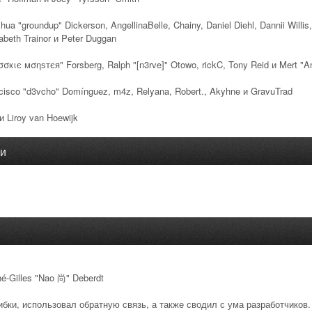
Joshua "groundup" Dickerson, AngellinaBelle, Chainy, Daniel Diehl, Dannii Wil
abeth Trainor и Peter Duggan
σσкιє мσηѕтєя" Forsberg, Ralph "[n3rve]" Otowo, rickC, Tony Reid и Mert "A
cisco "d3vcho" Domínguez, m4z, Relyana, Robert., Akyhne и GravuTrad
 Liroy van Hoewijk
ии
né-Gilles "Nao 尚" Deberdt
ибки, использовал обратную связь, а также сводил с ума разработчиков.