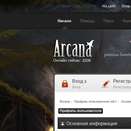
07 Август 2026, 15:12:40
На сайт
l2top
Начало
Помощь
Поиск
Кал
Онлайн сейчас:
2238
Вход
>
Регист
Вход
Регистрац
Arcana
»
Профиль пользователя min1
»
Основ
Профиль пользователя
Основная информация