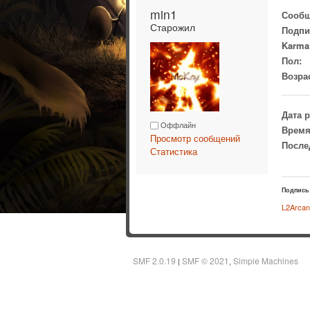
min1 
Сообщ
Старожил
Подпи
Karma
Пол:
Возра
Дата 
Оффлайн
Время
Просмотр сообщений
После
Статистика
Подпись
L2Arcan
SMF 2.0.19
SMF © 2021
Simple Machines
|
,