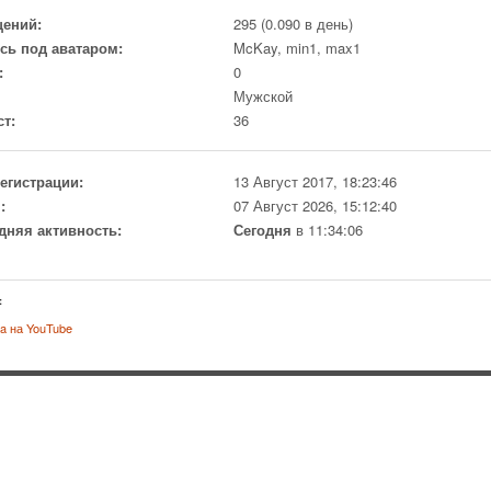
ений:
295 (0.090 в день)
сь под аватаром:
McKay, min1, max1
:
0
Мужской
ст:
36
регистрации:
13 Август 2017, 18:23:46
:
07 Август 2026, 15:12:40
дняя активность:
Сегодня
в 11:34:06
:
a на YouTube