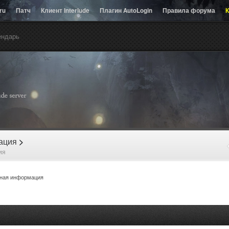
.ru
Патч
Клиент Interlude
Плагин AutoLogin
Правила форума
К
ендарь
рация
>
ия
ная информация