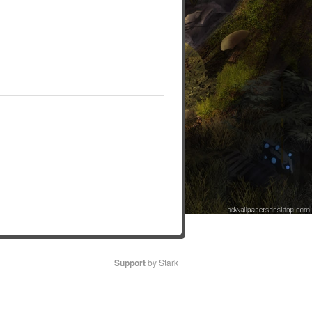
Support
by Stark