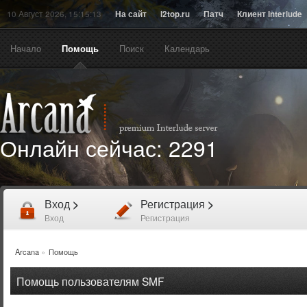
10 Август 2026, 15:15:13
На сайт
l2top.ru
Патч
Клиент Interlude
Начало
Помощь
Поиск
Календарь
Онлайн сейчас:
2291
Вход
>
Регистрация
>
Вход
Регистрация
Arcana
»
Помощь
Помощь пользователям SMF