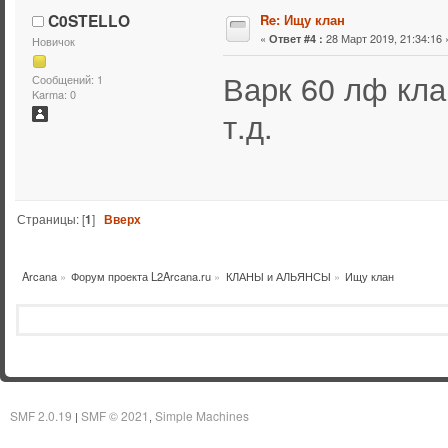
C0STELLO
Re: Ищу клан
«
28 Март 2019, 21:34:16 
Ответ #4 :
Новичок
Варк 60 лф кла
Сообщений: 1
Karma: 0
т.д.
Страницы: [
1
]
Вверх
Arcana
»
Форум проекта L2Arcana.ru
»
КЛАНЫ и АЛЬЯНСЫ
»
Ищу клан
SMF 2.0.19
SMF © 2021
Simple Machines
|
,