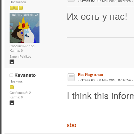
«
07 Май 2018, 08:56:25 »
Ответ #2 :
Постоялец
Их есть у нас!
Сообщений: 155
Karma: 0
Simon Petrikov
Kavanato
Re: Ищу клан
«
08 Май 2018, 07:40:54 »
Ответ #3 :
Новичок
I think this info
Сообщений: 2
Karma: 0
sbo