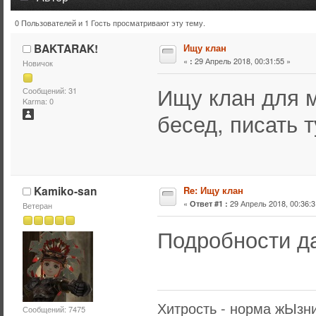
0 Пользователей и 1 Гость просматривают эту тему.
Тема: Ищу клан (Прочитано 18177 раз)
BAKTARAK!
Ищу клан
«
29 Апрель 2018, 00:31:55 »
:
Новичок
Ищу клан для 
Сообщений: 31
Karma: 0
бесед, писать 
Kamiko-san
Re: Ищу клан
«
29 Апрель 2018, 00:36:3
Ответ #1 :
Ветеран
Подробности д
Хитрость - норма жЫзни
Сообщений: 7475