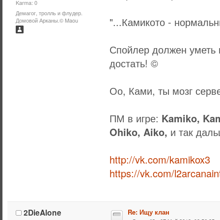
Karma: 0
Демагог, тролль и флудер.
"...Камикото - нормаль
Домовой Арканы.© Maou
Спойлер должен уметь в
достать! ©
Оо, Ками, ты мозг серв
ПМ в игре:
Kamiko, Kam
Ohiko, Aiko,
и так даль
http://vk.com/kamikox3
https://vk.com/l2arcanain
2DieAlone
Re: Ищу клан