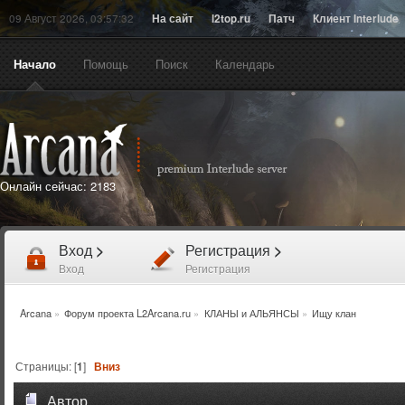
09 Август 2026, 03:57:32
На сайт
l2top.ru
Патч
Клиент Interlude
Начало
Помощь
Поиск
Календарь
Онлайн сейчас:
2183
Вход
>
Регистрация
>
Вход
Регистрация
Arcana
»
Форум проекта L2Arcana.ru
»
КЛАНЫ и АЛЬЯНСЫ
»
Ищу клан
Страницы: [
1
]
Вниз
Автор