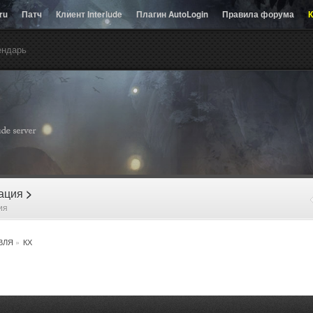
.ru
Патч
Клиент Interlude
Плагин AutoLogin
Правила форума
К
ендарь
рация
>
ия
ВЛЯ
»
КХ