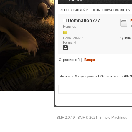
0 Пользователей и 1 Гость просматривают эту 
Тема: КХ (Прочитано 7901 раз)
Domnation777
Новичок
Куплю 
Сообщений: 1
Karma: 0
Страницы: [
1
]
Вверх
Arcana
»
Форум проекта L2Arcana.ru
»
ТОРГО
SMF 2.0.19
SMF © 2021
Simple Machines
|
,