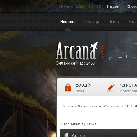
09 Август 2026, 16:54:25
На сайт
l2top
Начало
Помощь
Поиск
Кал
Онлайн сейчас:
2463
Вход
>
Регист
Вход
Регистрац
Arcana
»
Форум проекта L2Arcana.ru
»
ТОРГО
Страницы: [
1
]
Вниз
Автор