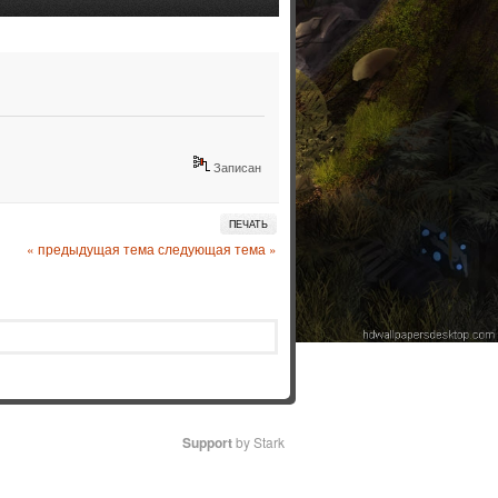
Записан
ПЕЧАТЬ
« предыдущая тема
следующая тема »
Support
by Stark