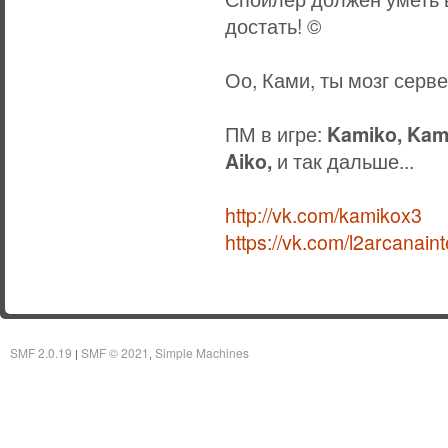
достать! ©
Оо, Ками, ты мозг серв
ПМ в игре:
Kamiko, Kami
Aiko,
и так дальше...
http://vk.com/kamikox3
https://vk.com/l2arcanain
SMF 2.0.19
SMF © 2021
Simple Machines
|
,