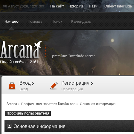
08 Август 2026, 12:01:09
На сайт
l2top.ru
Патч
Клиент Interlude
Начало
Помощь
Поиск
Календарь
Онлайн сейчас:
2161
Вход
>
Регистрация
>
Вход
Регистрация
Arcana
»
Профиль пользователя Kamiko-san
»
Основная информация
Профиль пользователя
Основная информация