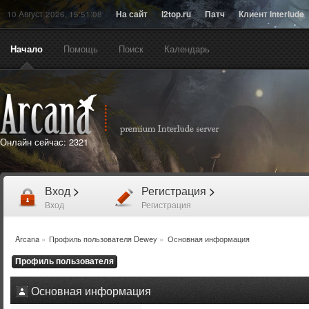
10 Август 2026, 15:51:08
На сайт
l2top.ru
Патч
Клиент Interlude
Начало
Помощь
Поиск
Календарь
Онлайн сейчас:
2321
Вход
>
Регистрация
>
Вход
Регистрация
Arcana
»
Профиль пользователя Dewey
»
Основная информация
Профиль пользователя
Основная информация