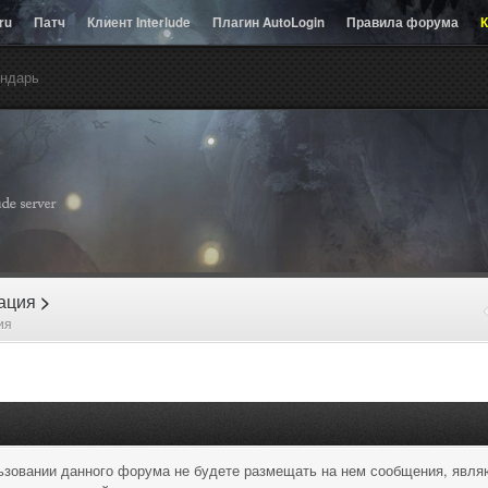
.ru
Патч
Клиент Interlude
Плагин AutoLogin
Правила форума
К
ндарь
рация
>
ия
льзовании данного форума не будете размещать на нем сообщения, явл