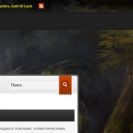
упить Coin Of Luck
яющиеся ложными, клеветническими,