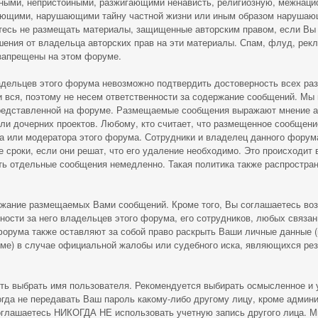
ными, непристойными, разжигающими ненависть, религиозную, межнаци
ающими, нарушающими тайну частной жизни или иным образом наруша
тесь не размещать материалы, защищенные авторским правом, если Вы
шения от владельца авторских прав на эти материалы. Спам, флуд, рек
запрещены на этом форуме.
адельцев этого форума невозможно подтвердить достоверность всех р
и вся, поэтому не несем ответственности за содержание сообщений. Мы 
редставленной на форуме. Размещаемые сообщения выражают мнение ав
или дочерних проектов. Любому, кто считает, что размещенное сообщен
 или модератора этого форума. Сотрудники и владелец данного форума
сроки, если они решат, что его удаление необходимо. Это происходит 
ать отдельные сообщения немедленно. Такая политика также распростр
ржание размещаемых Вами сообщений. Кроме того, Вы соглашаетесь во
ности за него владельцев этого форума, его сотрудников, любых связа
форума также оставляют за собой право раскрыть Ваши личные данные 
ме) в случае официальной жалобы или судебного иска, являющихся рез
сть выбрать имя пользователя. Рекомендуется выбирать осмысленное и 
огда не передавать Ваш пароль какому-либо другому лицу, кроме админ
 соглашаетесь НИКОГДА НЕ использовать учетную запись другого лица