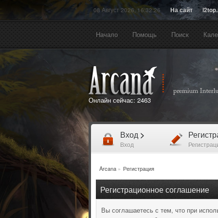
08 Август 2026, 16:32:26
На сайт
l2top
Начало
Помощь
Поиск
Кале
Онлайн сейчас:
2463
Вход
>
Регист
Вход
Регистрац
Arcana
»
Регистрация
Регистрационное соглашение
Вы соглашаетесь с тем, что при испо