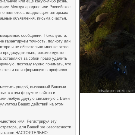
ональную или ещё какую-либо рознь,
ющими Международное или Российское
 не являетесь владельцем авторских
ламные объявления, письма счастья,
азмещаемых сообщений. Пожалуйста,
не гарантируем точность, полноту или
тора и не обязательно мнение этого
ие предосудительно, рекомендуется
 оставляют за собой право удалить
вручную, поэтому нужно понимать, что
аняется и на информацию в профилях
зместить ущерб, вызванный Вашими
нных с этим форумом сайтов и
(или любую другую связанную с Вами
ультатом Ваших действий на этом
уместное имя. Регистрируя эту
истратора, для Вашей же безопасности
. Мы также НАСТОЯТЕЛЬНО