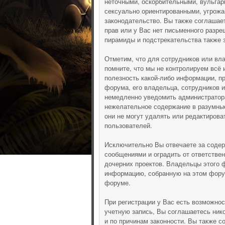
неточными, оскорбительными, вульгар
сексуально ориентированными, угрож
законодательство. Вы также соглашае
прав или у Вас нет письменного разре
пирамиды и подстрекательства также 
Отметим, что для сотрудников или вл
помните, что мы не контролируем всё 
полезность какой-либо информации, п
форума, его владельца, сотрудников 
немедленно уведомить администратора
нежелательное содержание в разумные 
они не могут удалять или редактиров
пользователей.
Исключительно Вы отвечаете за соде
сообщениями и оградить от ответствен
дочерних проектов. Владельцы этого 
информацию, собранную на этом фору
форуме.
При регистрации у Вас есть возможно
учетную запись, Вы соглашаетесь ник
и по причинам законности. Вы также