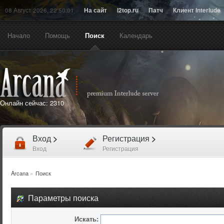
08 Август 2026, 22:50:01
На сайт
l2top.ru
Патч
Клиент Interlude
Начало
Помощь
Поиск
Календарь
Онлайн сейчас:
2310
Вход
>
Регистрация
>
Вход
Регистрация
Arcana
»
Поиск
Параметры поиска
Искать: