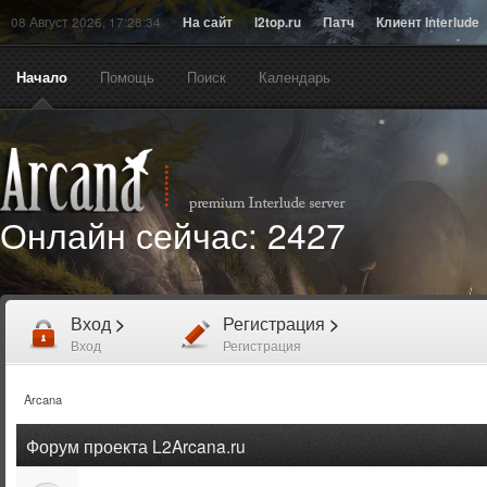
08 Август 2026, 17:28:34
На сайт
l2top.ru
Патч
Клиент Interlude
Начало
Помощь
Поиск
Календарь
Онлайн сейчас:
2427
Вход
>
Регистрация
>
Вход
Регистрация
Arcana
Форум проекта L2Arcana.ru