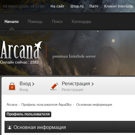
08 Август 2026, 18:31:55
На сайт
l2top.ru
Патч
Клиент Interlude
Начало
Помощь
Поиск
Календарь
Онлайн сейчас:
2382
Вход
>
Регистрация
>
Вход
Регистрация
Arcana
»
Профиль пользователя AquaSky
»
Основная информация
Профиль пользователя
Основная информация