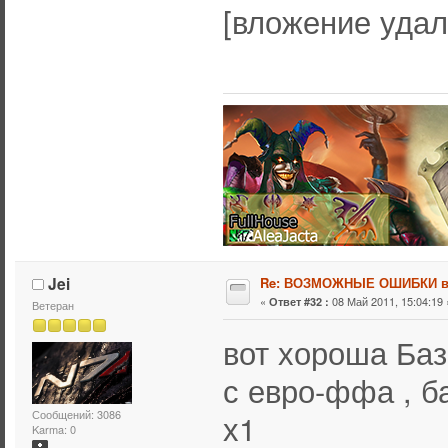
[вложение уда
Jei
Re: ВОЗМОЖНЫЕ ОШИБКИ в
«
08 Май 2011, 15:04:19 
Ответ #32 :
Ветеран
вот хороша Баз
с евро-ффа , ба
Сообщений: 3086
х1
Karma: 0