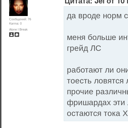
Цитата: Jei от 10
да вроде норм 
Сообщений: 76
Karma: 0
Alone I Break
меня больше ин
грейд ЛС
работают ли они
тоесть ловятся 
прочие различны
фришардах эти 
остаются тока 