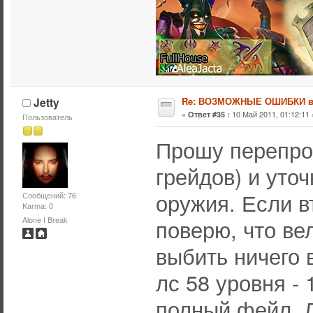
Jetty
Re: ВОЗМОЖНЫЕ ОШИБКИ в
«
10 Май 2011, 01:12:11 
Ответ #35 :
Пользователь
Прошу перепро
грейдов) и уто
оружия. Если в
Сообщений: 76
Karma: 0
поверю, что ве
Alone I Break
выбить ничего 
лс 58 уровня - 
полный фейл. Л