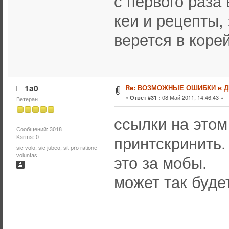
с первого раза
кеи и рецепты,
верется в коре
1a0
Re: ВОЗМОЖНЫЕ ОШИБКИ в 
«
08 Май 2011, 14:46:43 »
Ответ #31 :
Ветеран
ссылки на этом
Сообщений: 3018
принтскринить.
Karma: 0
sic volo, sic jubeo, sit pro ratione
это за мобы.
voluntas!
может так буде