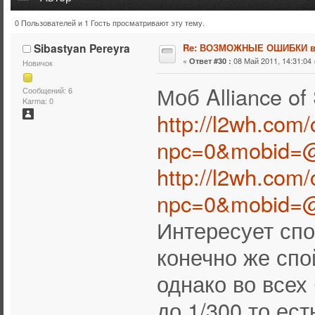
0 Пользователей и 1 Гость просматривают эту тему.
Тема: ВОЗМОЖНЫЕ ОШИБКИ в ДРОПЕ\СПОЙЛЕ (Прочит
Sibastyan Pereyra
Re: ВОЗМОЖНЫЕ ОШИБКИ в
«
08 Май 2011, 14:31:04 
Ответ #30 :
Новичок
Моб Alliance of
Сообщений: 6
Karma: 0
http://l2wh.com
npc=0&mobid=@
http://l2wh.com
npc=0&mobid=@
Интересует спо
конечно же спо
однако во всех
до 1/300 то ес