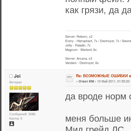
как грязи, да д
Server: Reborn, x2
Every - Hierophant, 7x / Destroyer, 7x / Sword
Jetty - Paladin, 7x
Magnum - Warlord, 6x
Server: Arcana, x3
Vandam - Destroyer, 6x
Jei
Re: ВОЗМОЖНЫЕ ОШИБКИ в
«
10 Май 2011, 01:50:20 
Ответ #36 :
Ветеран
да вроде норм 
Сообщений: 3086
меня больше ин
Karma: 0
Мид грейд ЛС