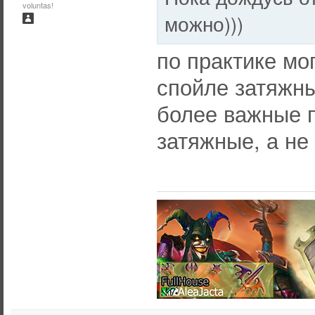
voluntas!
можно)))
по практике мог
спойле затяжны
более важные п
затяжные, а не