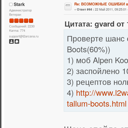
Stark
Re: ВОЗМОЖНЫЕ ОШИБКИ в
«
22 Май 2011, 09:25:01 
Ответ #44 :
Администратор
Ветеран
Цитата: gvard от 
Сообщений: 2230
Karma: 774
Проверте шанс с
support@l2arcana.ru
Boots(60%))
1) моб Alpen Koo
2) заспойлено 1
3) рецептов нол
4)
http://www.l2w
tallum-boots.html