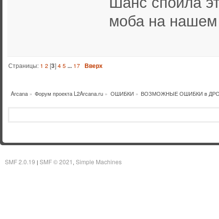
Шанс спойла эт
моба на нашем
Страницы:
1
2
[
3
]
4
5
...
17
Вверх
Arcana
»
Форум проекта L2Arcana.ru
»
ОШИБКИ
»
ВОЗМОЖНЫЕ ОШИБКИ в ДР
SMF 2.0.19
SMF © 2021
Simple Machines
|
,