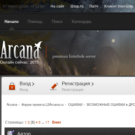
07 Август 2026, 10:32:56
На сайт
l2top.ru
Патч
Клиент Interlude
Начало
Помощь
Поиск
Календарь
Онлайн сейчас:
2075
Вход
>
Регистрация
>
Вход
Регистрация
Arcana
»
Форум проекта L2Arcana.ru
»
ОШИБКИ
»
ВОЗМОЖНЫЕ ОШИБКИ в ДР
Страницы:
1
2
[
3
]
4
5
...
17
Вниз
Автор