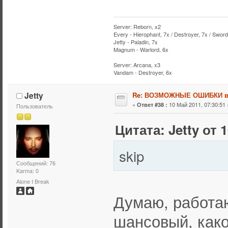
Server: Reborn, x2
Every - Hierophant, 7x / Destroyer, 7x / Sword
Jetty - Paladin, 7x
Magnum - Warlord, 6x
Server: Arcana, x3
Vandam - Destroyer, 6x
Jetty
Re: ВОЗМОЖНЫЕ ОШИБКИ в
«
10 Май 2011, 07:30:51 
Ответ #38 :
Пользователь
Цитата: Jetty от 
skip
Сообщений: 76
Karma: 0
Alone I Break
Думаю, работаю
шансовый, како