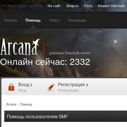
07 Август 2026, 13:13:00
На сайт
l2top.ru
Патч
Клиент Interlude
Начало
Помощь
Поиск
Календарь
Онлайн сейчас:
2332
Вход
>
Регистрация
>
Вход
Регистрация
Arcana
»
Помощь
Помощь пользователям SMF