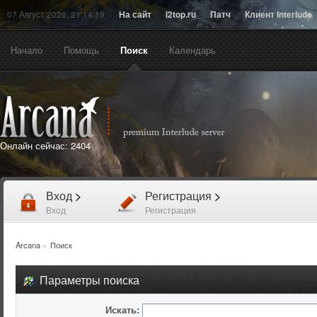
07 Август 2026, 21:14:19
На сайт
l2top.ru
Патч
Клиент Interlude
Начало
Помощь
Поиск
Календарь
Онлайн сейчас:
2404
Вход
>
Регистрация
>
Вход
Регистрация
Arcana
»
Поиск
Параметры поиска
Искать: