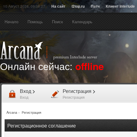
10 Август 2026, 09:08:27
На сайт
l2top.ru
Патч
Клиент Interlude
Начало
Помощь
Поиск
Календарь
Онлайн сейчас:
offline
Вход
>
Регистрация
>
Вход
Регистрация
Arcana
»
Регистрация
Регистрационное соглашение