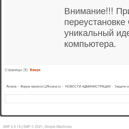
Внимание!!! Пр
переустановке
уникальный ид
компьютера.
Страницы: [
1
]
Вверх
Arcana
»
Форум проекта L2Arcana.ru
»
НОВОСТИ АДМИНИСТРАЦИИ
»
Защити св
SMF 2.0.19
SMF © 2021
Simple Machines
|
,