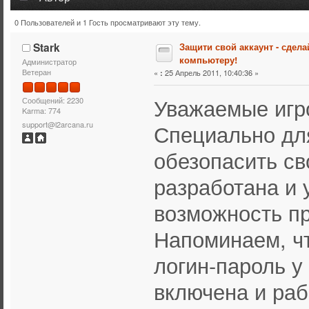
0 Пользователей и 1 Гость просматривают эту тему.
Тема: Защити свой аккаунт - сделай привязку к компьют
Stark
Защити свой аккаунт - сдела
компьютеру!
Администратор
Ветеран
«
25 Апрель 2011, 10:40:36 »
:
Уважаемые игр
Сообщений: 2230
Karma: 774
Специально для
support@l2arcana.ru
обезопасить св
разработана и 
возможность пр
Напоминаем, чт
логин-пароль у
включена и раб