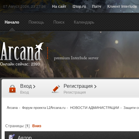
07 Август 2026, 23:27:36
На сайт
l2top.ru
Патч
Клиент Interlude
Начало
Помощь
Поиск
Календарь
Онлайн сейчас:
2393
Вход
>
Регистрация
>
Вход
Регистрация
Arcana
»
Форум проекта L2Arcana.ru
»
НОВОСТИ АДМИНИСТРАЦИИ
»
Защити св
Страницы: [
1
]
Вниз
Автор