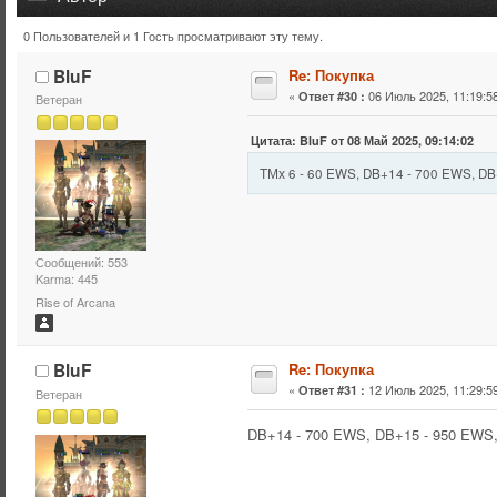
0 Пользователей и 1 Гость просматривают эту тему.
Тема: Покупка (Прочитано 55306 раз)
BluF
Re: Покупка
«
06 Июль 2025, 11:19:58
Ответ #30 :
Ветеран
Цитата: BluF от 08 Май 2025, 09:14:02
ТМх 6 - 60 EWS, DB+14 - 700 EWS, D
Сообщений: 553
Karma: 445
Rise of Arcana
BluF
Re: Покупка
«
12 Июль 2025, 11:29:59
Ответ #31 :
Ветеран
DB+14 - 700 EWS, DB+15 - 950 EWS