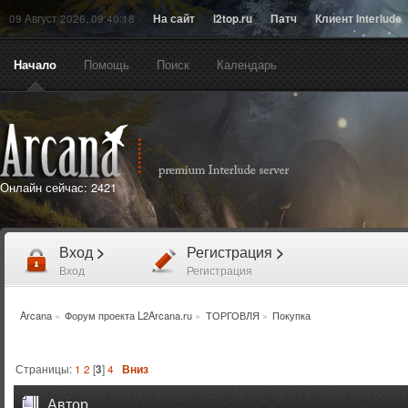
09 Август 2026, 09:40:18
На сайт
l2top.ru
Патч
Клиент Interlude
Начало
Помощь
Поиск
Календарь
Онлайн сейчас:
2421
Вход
>
Регистрация
>
Вход
Регистрация
Arcana
»
Форум проекта L2Arcana.ru
»
ТОРГОВЛЯ
»
Покупка
Страницы:
1
2
[
3
]
4
Вниз
Автор