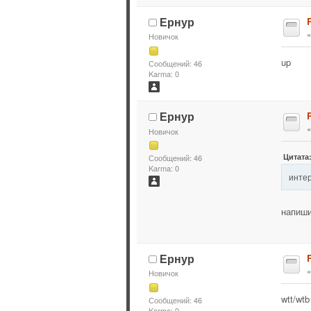
Ернур
R
Новичок
up
Сообщений: 46
Karma: 0
Ернур
R
Новичок
Цитата:
Сообщений: 46
Karma: 0
инте
напиши
Ернур
R
Новичок
wtt/wt
Сообщений: 46
Karma: 0