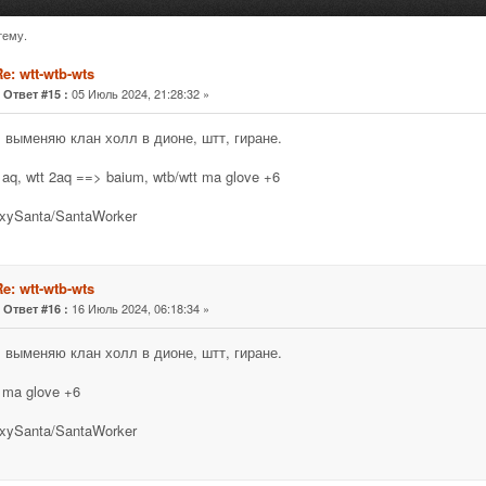
тему.
617 раз)
e: wtt-wtb-wts
«
05 Июль 2024, 21:28:32 »
Ответ #15 :
 выменяю клан холл в дионе, штт, гиране.
 aq, wtt 2aq ==> baium, wtb/wtt ma glove +6
xySanta/SantaWorker
e: wtt-wtb-wts
«
16 Июль 2024, 06:18:34 »
Ответ #16 :
 выменяю клан холл в дионе, штт, гиране.
t ma glove +6
xySanta/SantaWorker