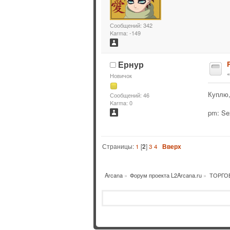
Сообщений: 342
Karma: -149
Ернур
R
Новичок
Куплю,
Сообщений: 46
Karma: 0
pm: Se
Страницы:
1
[
2
]
3
4
Вверх
Arcana
»
Форум проекта L2Arcana.ru
»
ТОРГО