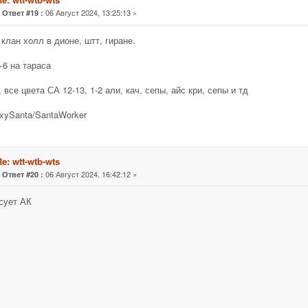
«
06 Август 2024, 13:25:13 »
Ответ #19 :
b клан холл в дионе, штт, гиране.
+6 на тараса
 все цвета СА 12-13, 1-2 али, кач, сепы, айс кри, сепы и тд
xySanta/SantaWorker
e: wtt-wtb-wts
«
06 Август 2024, 16:42:12 »
Ответ #20 :
сует АК