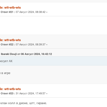
e: wtt-wtb-wts
«
07 Август 2024, 08:38:42 »
Ответ #21 :
e: wtt-wtb-wts
«
07 Август 2024, 08:39:37 »
Ответ #22 :
 Ibaraki Douji от 06 Август 2024, 16:42:12
ресует АК
 в игре
e: wtt-wtb-wts
«
31 Август 2024, 17:49:57 »
Ответ #23 :
b клан холл в дионе, штт, гиране.