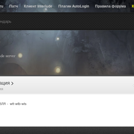
.ru
Патч
Клиент Interlude
Плагин AutoLogin
Правила форума
К
ендарь
рация
>
ия
ВЛЯ
»
wtt-wtb-wts