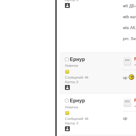
wtt ДБ
wtb ва
wts АК,
pm: Se
Ернур
R
Новичок
up
Сообщений: 46
Karma: 0
Ернур
R
Новичок
up
Сообщений: 46
Karma: 0