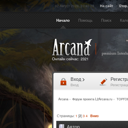
07 Август 2026, 20:40:28
На сайт
l2top
Начало
Помощь
Поиск
Кал
Онлайн сейчас:
2321
Вход
>
Регист
Вход
Регистрац
Arcana
»
Форум проекта L2Arcana.ru
»
ТОРГО
Страницы:
1
[
2
]
3
4
Вниз
Автор