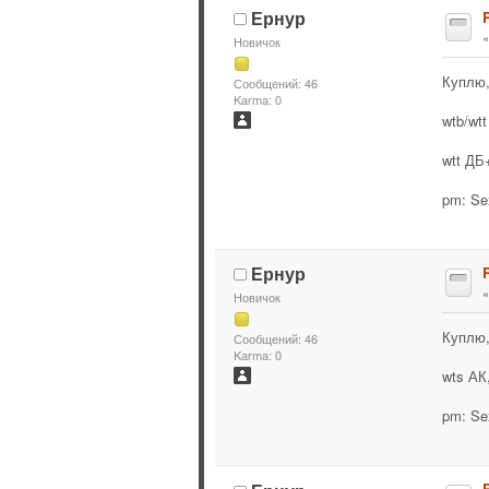
Ернур
R
Новичок
Куплю,
Сообщений: 46
Karma: 0
wtb/wt
wtt ДБ
pm: Se
Ернур
R
Новичок
Куплю,
Сообщений: 46
Karma: 0
wts АК
pm: Se
R