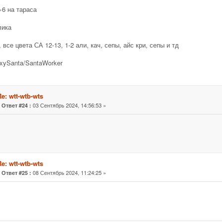
+6 на тараса
лика
 все цвета СА 12-13, 1-2 али, кач, сепы, айс кри, сепы и тд
xySanta/SantaWorker
e: wtt-wtb-wts
«
03 Сентябрь 2024, 14:56:53 »
Ответ #24 :
e: wtt-wtb-wts
«
08 Сентябрь 2024, 11:24:25 »
Ответ #25 :