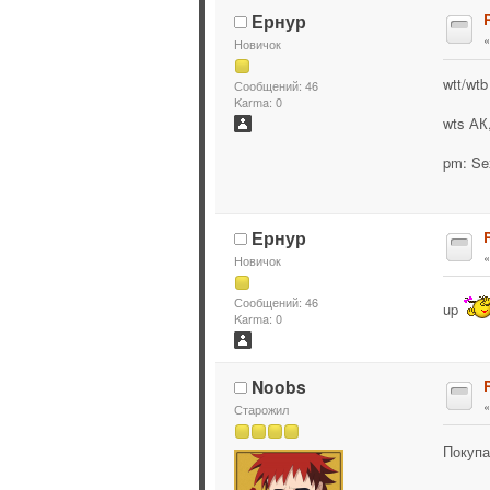
Ернур
R
Новичок
wtt/wt
Сообщений: 46
Karma: 0
wts АК
pm: Se
Ернур
R
Новичок
Сообщений: 46
up
Karma: 0
Noobs
R
Старожил
Покупа