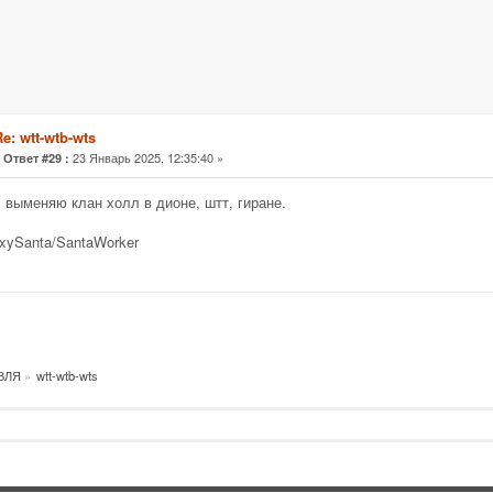
e: wtt-wtb-wts
«
23 Январь 2025, 12:35:40 »
Ответ #29 :
 выменяю клан холл в дионе, штт, гиране.
xySanta/SantaWorker
ВЛЯ
»
wtt-wtb-wts