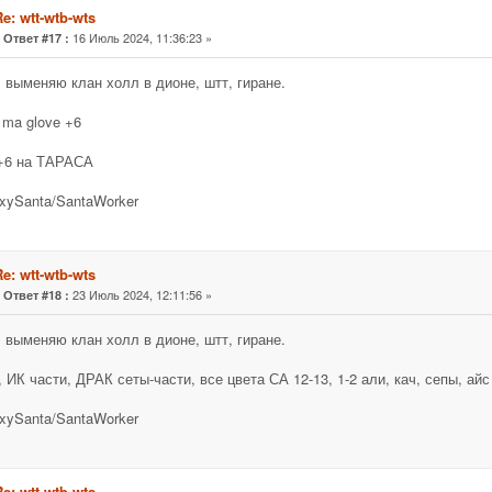
e: wtt-wtb-wts
«
16 Июль 2024, 11:36:23 »
Ответ #17 :
 выменяю клан холл в дионе, штт, гиране.
t ma glove +6
+6 на ТАРАСА
xySanta/SantaWorker
e: wtt-wtb-wts
«
23 Июль 2024, 12:11:56 »
Ответ #18 :
 выменяю клан холл в дионе, штт, гиране.
, ИК части, ДРАК сеты-части, все цвета СА 12-13, 1-2 али, кач, сепы, айс
xySanta/SantaWorker
e: wtt-wtb-wts