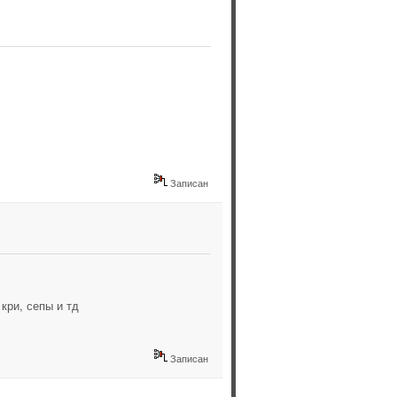
Записан
 кри, сепы и тд
Записан