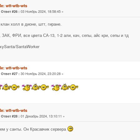
e: wtt-wtb-wts
«
03 Ноябрь 2024, 18:58:45 »
Ответ #26 :
b клан холл в дионе, штт, гиране.
, ЗАК, ФРИ, все цвета СА-13, 1-2 али, кач, сепы, айс кри, сепы и тд
xySanta/SantaWorker
e: wtt-wtb-wts
«
30 Ноябрь 2024, 23:20:28 »
Ответ #27 :
e: wtt-wtb-wts
«
01 Декабрь 2024, 13:10:11 »
Ответ #28 :
ем у санты. Он Красавчик сервера