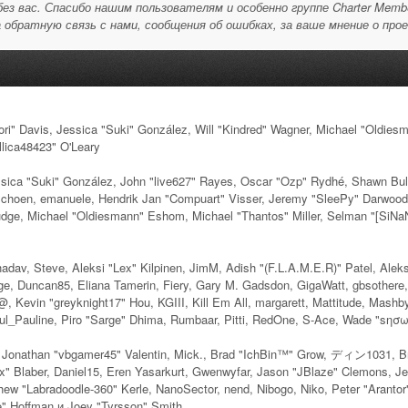
ез вас. Спасибо нашим пользователям и особенно группе Charter Memb
 обратную связь с нами, сообщения об ошибках, за ваше мнение о про
Illori" Davis, Jessica "Suki" González, Will "Kindred" Wagner, Michael "Old
lica48423" O'Leary
ssica "Suki" González, John "live627" Rayes, Oscar "Ozp" Rydhé, Shawn Bul
n Schoen, emanuele, Hendrik Jan "Compuart" Visser, Jeremy "SleePy" Darwood
ge, Michael "Oldiesmann" Eshom, Michael "Thantos" Miller, Selman "[SiNaN]
shadav, Steve, Aleksi "Lex" Kilpinen, JimM, Adish "(F.L.A.M.E.R)" Patel, Aleks
e, Duncan85, Eliana Tamerin, Fiery, Gary M. Gadsdon, GigaWatt, gbsothere,
, Kevin "greyknight17" Hou, KGIII, Kill Em All, margarett, Mattitude, Mashby,
aul_Pauline, Piro "Sarge" Dhima, Rumbaar, Pitti, RedOne, S-Ace, Wade "sησ
Jonathan "vbgamer45" Valentin, Mick., Brad "IchBin™" Grow, ディン1031, Bra
" Blaber, Daniel15, Eren Yasarkurt, Gwenwyfar, Jason "JBlaze" Clemons, Jer
w "Labradoodle-360" Kerle, NanoSector, nend, Nibogo, Niko, Peter "Arantor
e" Hoffman и Joey "Tyrsson" Smith