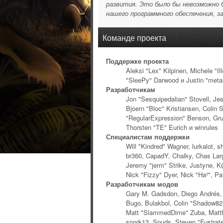
развития. Это было бы невозможно б
нашего программного обеспечения, за
Команде проекта
Поддержке проекта
Aleksi "Lex" Kilpinen, Michele "
"SleePy" Darwood и Justin "metal
Разработчикам
Jon "Sesquipedalian" Stovell, Je
Bjoern "Bloc" Kristiansen, Coli
"RegularExpression" Benson, Grud
Thorsten "TE" Eurich и winrules
Специалистам поддержки
Will "Kindred" Wagner, lurkalot, 
br360, CapadY, Chalky, Chas Larg
Jeremy "jerm" Strike, Justyne, K@
Nick "Fizzy" Dyer, Nick "Ha²", P
Разработчикам модов
Gary M. Gadsdon, Diego Andrés, 
Bugo, Bulakbol, Colin "Shadow82x
Matt "SlammedDime" Zuba, Matthe
snork13, Spuds, Steven "Fustrat