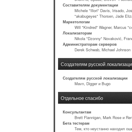
Составителям документации
Michele "Illori" Davis, Irisado, 
"akabugeyes" Thorsen, Jade Eliz
Маркетологам
Will "Kindred" Wagner, Marcus "c
Локализаторам
Nikola "Dzonny" Novaković, Fran
Администраторам серверов
Derek Schwab, Michael Johnson и
Создателям русской локализац
Создателям русской локализации
Mavn, Digger и Bugo
Отдельное спасибо
Консультантам
Brett Flannigan, Mark Rose и Re
Бета тестерам
Тем, кто неустанно находил ош