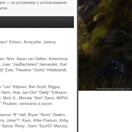
ers — за установку и использование
екте.
iesmann" Eshom, Amacythe, Jeremy
en, Norv, Aaron van Geffen, Antechinus,
, Juan "JayBachatero" Hernandez, Karl
" Eser, Theodore "Orstio" Hildebrandt,
i "Lex" Kilpinen, Ben Scott, Bigguy,
 Harro, Huw, Jan-Olof "Owdy" Eriksson,
 Mick G., Michele "Illori" Davis, MrPhil,
ω" Poulsen, xenovanis и ziycon
nnon "B" Hall, Bryan "Runic" Deakin,
ry, Joker™, Kays, Killer Possum, Kirby,
" Spicer, Ricky., Sami "SychO" Mazouz,