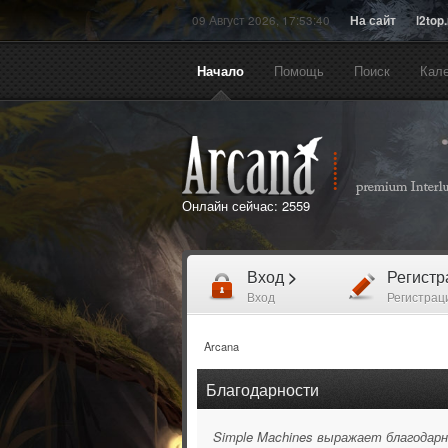
09 Август 2026, 17:53:40
На сайт
l2top
Начало
Помощь
Поиск
Кал
Онлайн сейчас:
2559
Вход
>
Регист
Вход
Регистрац
Arcana
Благодарности
Simple Machines выражает благодарн