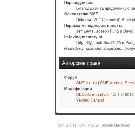
Переводчикам
Благодарим за проделанную ра
Основателю SMF
Unknown W. "[Unknown]" Bracke
Первым менеджерам проекта
Jeff Lewis, Joseph Fung и David
In loving memory of
Crip, K@, metallica48423 и Paul
И каждому, кого мы, возможно, проп
Авторские права
Форум
SMF 2.0.19
|
SMF © 2021
,
Simpl
Модификации
BBCode with style
, 1.5.1 © 2010
Yandex Garland
SMF 2.0.19
SMF © 2021
Simple Machines
|
,