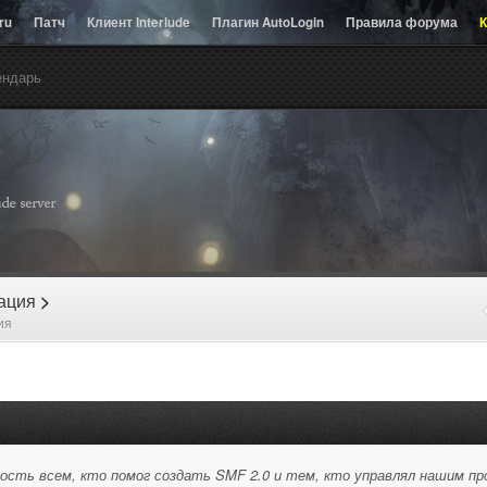
.ru
Патч
Клиент Interlude
Плагин AutoLogin
Правила форума
К
ендарь
рация
>
ия
ость всем, кто помог создать SMF 2.0 и тем, кто управлял нашим пр