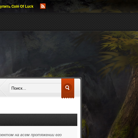
упить Coin Of Luck
оектом на всем протяжении его