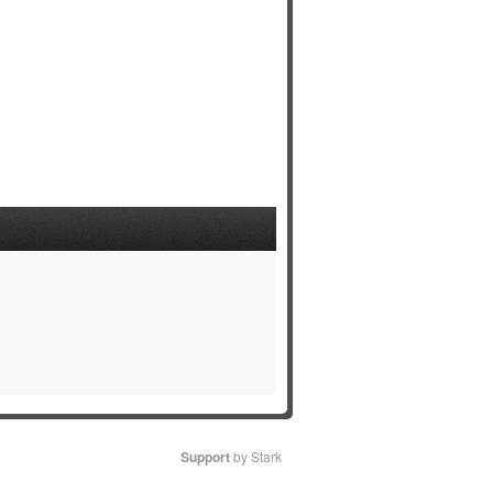
Support
by Stark