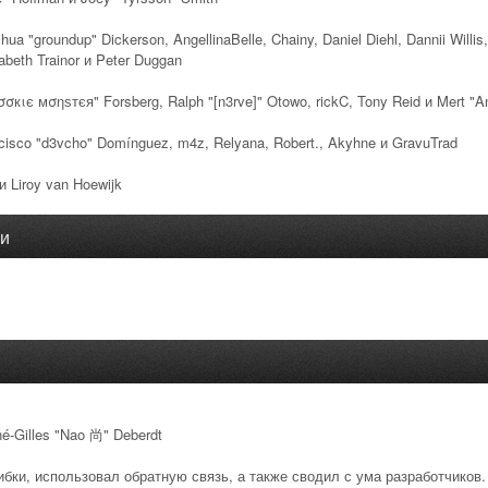
Joshua "groundup" Dickerson, AngellinaBelle, Chainy, Daniel Diehl, Dannii Wil
abeth Trainor и Peter Duggan
σσкιє мσηѕтєя" Forsberg, Ralph "[n3rve]" Otowo, rickC, Tony Reid и Mert "A
cisco "d3vcho" Domínguez, m4z, Relyana, Robert., Akyhne и GravuTrad
 Liroy van Hoewijk
ии
né-Gilles "Nao 尚" Deberdt
ибки, использовал обратную связь, а также сводил с ума разработчиков.