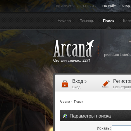
06 Август 2026, 14:07:47
На сайт
l2top
Начало
Помощь
Поиск
Кал
Онлайн сейчас:
2271
Вход
>
Регист
Вход
Регистрац
Arcana
»
Поиск
Параметры поиска
Искать: