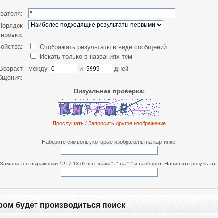
вателя:
Порядок
тировки:
ойства:
Отображать результаты в виде сообщений
Искать только в названиях тем
Возраст
между
и
дней
бщения:
Визуальная проверка:
Прослушать
/
Запросить другое изображение
Наберите символы, которые изображены на картинке:
Замените в выражении 12+7-13+9 все знаки "+" на "-" и наоборот. Напишите результат.
ром будет производиться поиск