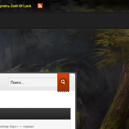
упить Coin Of Luck
октор Хаус» — сериал