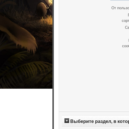
От пользо
сор
Св
соо
Выберите раздел, в кото