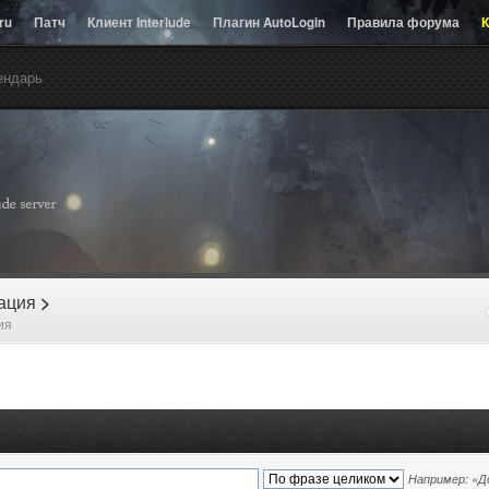
.ru
Патч
Клиент Interlude
Плагин AutoLogin
Правила форума
К
ендарь
рация
>
ия
Например:
«Д