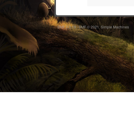
SMF 2.0.19
SMF © 2021
Simple Machines
|
,