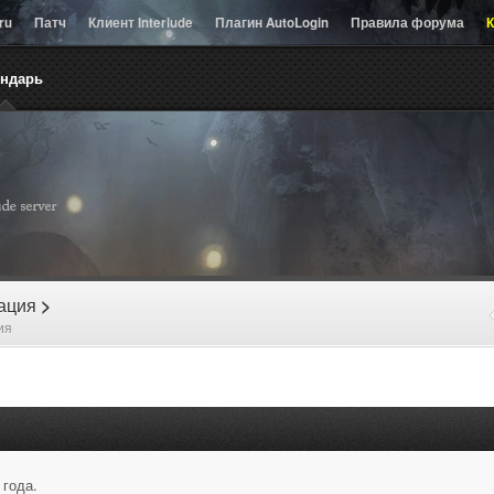
.ru
Патч
Клиент Interlude
Плагин AutoLogin
Правила форума
К
ендарь
рация
>
ия
 года.