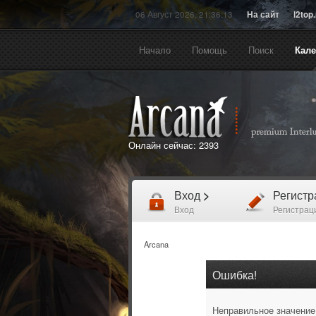
06 Август 2026, 21:36:13
На сайт
l2top
Начало
Помощь
Поиск
Кал
Онлайн сейчас:
2393
Вход
>
Регист
Вход
Регистрац
Arcana
Ошибка!
Неправильное значение