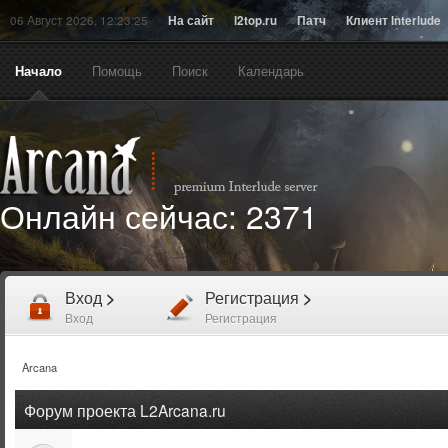
06 Август 2026, 12:23:25
На сайт
l2top.ru
Патч
Клиент Interlude
Начало
Помощь
Поиск
Календарь
Онлайн сейчас:
2371
Вход
>
Регистрация
>
Вход
Регистрация
Arcana
Форум проекта L2Arcana.ru