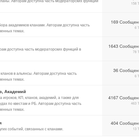
кланы. Авторам доступна часть модераторских функций
158 
169 Сообщен
бора академиков кланами. Авторам доступна часть
6 
венных темах.
1643 Сообщен
рам доступна часть модераторских функций в
78 
36 Сообщен
ланов в альянсы. Авторам доступна часть
6 
венных темах.
в, Академий
4167 Сообщен
 игроков, КП, кланов, академий, а также для
дах по квестам и РБ. Авторам доступна часть
463 
венных темах.
я
404 Сообщен
гих событий, связанных с кланами.
13 