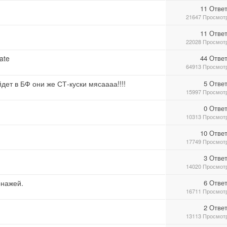
11 Отве
21647 Просмот
11 Отве
22028 Просмот
ate
44 Отве
64913 Просмот
йдет в БФ они же СТ-куски мясаааа!!!!
5 Отве
15997 Просмот
0 Отве
10313 Просмот
10 Отве
17749 Просмот
3 Отве
14020 Просмот
нажей.
6 Отве
16711 Просмот
2 Отве
13113 Просмот