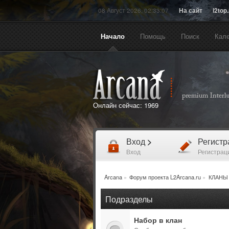
08 Август 2026, 02:33:07
На сайт
l2top
Начало
Помощь
Поиск
Кал
Онлайн сейчас:
1969
Вход
>
Регист
Вход
Регистрац
Arcana
»
Форум проекта L2Arcana.ru
»
КЛАНЫ
Подразделы
Набор в клан