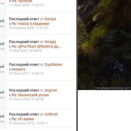
в
Re: Syndicat
Тем
11 Июль 2026, 17:24:13
Последний ответ
от
Karaya
ий
в
Re: Набор в Академию
Тем
26 Февраль 2026, 11:51:07
Последний ответ
от
Amaga
ий
в
Re: @FunTeam @Redline До...
Тем
07 Май 2024, 03:38:46
Последний ответ
от
DayWalker
ий
в
Keepers
Тем
27 Июль 2017, 10:32:14
Последний ответ
от
dogmat
ий
в
Re: Магический уголок
Тем
31 Июль 2026, 07:43:38
Последний ответ
от
antihrist
ий
в
Re: Из армии
Тем
01 Февраль 2015, 13:50:11