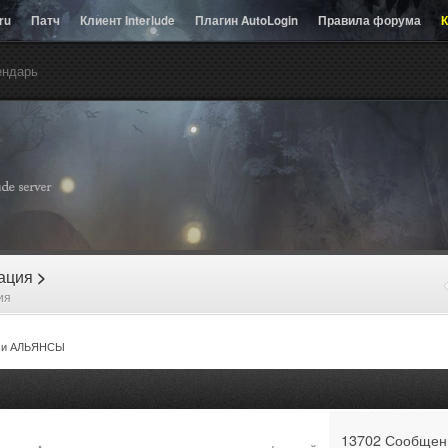
.ru
Патч
Клиент Interlude
Плагин AutoLogin
Правила форума
К
ендарь
рация
>
ия
 и АЛЬЯНСЫ
13702 Сообщен