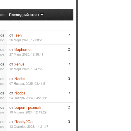
ров
Последний ответ
тов
от
Isen
ров
26 Март 2026, 17:38:20
тов
от
Baphomet
ров
27 Март 2025, 12:38:41
тов
от
xenus
ров
12 Март 2025, 18:47:22
тов
от
Noobs
ров
07 Январь 2025, 03:41:51
тов
от
Noobs
ров
24 Ноябрь 2024, 04:26:22
тов
от
Барон Грозный
ров
10 Апрель 2024, 12:49:29
тов
от
Ready2Go
ров
13 Октябрь 2023, 14:21:17