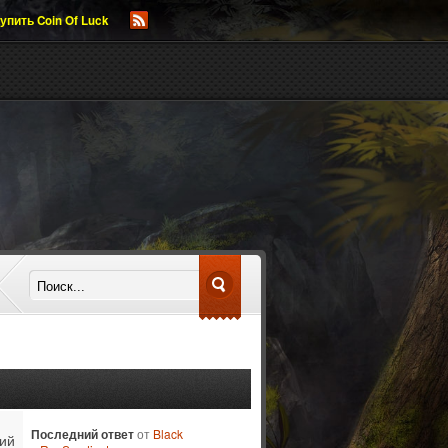
упить Coin Of Luck
Последний ответ
от
Black
ий