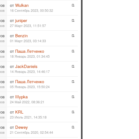
тов
от
Wulkan
ров
16 Сентябрь 2023, 00:50:32
тов
от
juniper
ров
27 Март 2023, 11:51:57
тов
от
Benzin
ров
01 Март 2023, 03:14:33
тов
от
Паша Летченко
ров
18 Январь 2023, 01:34:45
тов
от
JackDaniels
ров
14 Январь 2023, 14:46:17
тов
от
Паша Летченко
ров
05 Январь 2023, 15:50:24
тов
от
IIIypka
ров
24 Май 2022, 08:36:21
тов
от
KRL
ров
23 Июль 2021, 14:35:18
тов
от
Dewey
ров
21 Сентябрь 2020, 02:54:44