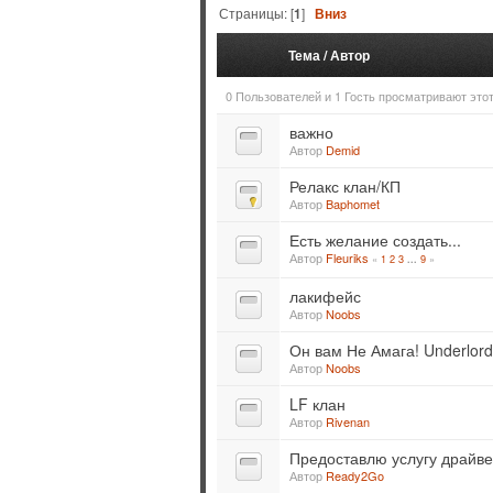
Страницы: [
1
]
Вниз
Тема
/
Автор
0 Пользователей и 1 Гость просматривают этот
важно
Автор
Demid
Релакс клан/КП
Автор
Baphomet
Есть желание создать...
Автор
Fleuriks
«
1
2
3
9
»
...
лакифейс
Автор
Noobs
Он вам Не Амага! Underlor
Автор
Noobs
LF клан
Автор
Rivenan
Предоставлю услугу драйве
Автор
Ready2Go