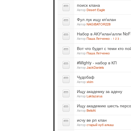
поиск клана
Автор
Desert Eagle
Фул лук ищу кп\клан
Автор
NAGIBATOR228
Набор в АКУ\клан\алли NoF
Автор
Паша Летченко
«
1
2
3
»
Вот что будет с теми кто по
Автор
Паша Летченко
#Mighty - набор в КП
Автор
JackDaniels
Чудобаф
Автор
xkim
Ищу академку за адену
Автор
Laktazarus
Ищу академию шесть персо
Автор
BelioN
исчу ве рп клан
Автор
старый нуб алкаш