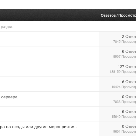
Ответов
/
Просмот
 раздел.
2 Отве
7045 Просмот
6 Отве
8907 Просмот
127 Отве
138159 Просмот
6 Отве
10424 Просмот
d сервера
0 Отве
7033 Просмот
6 Отве
15640 Просмот
ра на осады или другие мероприятия.
0 Отве
9601 Просмот