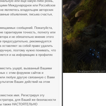
ональную или ещё какую-либо рознь,
ющими Международное или Российское
 не являетесь владельцем авторских
ламные объявления, письма счастья,
азмещаемых сообщений. Пожалуйста,
не гарантируем точность, полноту или
тора и не обязательно мнение этого
ие предосудительно, рекомендуется
 оставляют за собой право удалить
вручную, поэтому нужно понимать, что
аняется и на информацию в профилях
зместить ущерб, вызванный Вашими
нных с этим форумом сайтов и
(или любую другую связанную с Вами
ультатом Ваших действий на этом
уместное имя. Регистрируя эту
истратора, для Вашей же безопасности
. Мы также НАСТОЯТЕЛЬНО