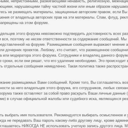
ными, непристойными, разжигающими ненависть, религиозную, межнаци
ающими, нарушающими тайну частной жизни или иным образом наруша
тесь не размещать материалы, защищенные авторским правом, если Вы
шения от владельца авторских прав на эти материалы. Спам, флуд, рек
запрещены на этом форуме.
адельцев этого форума невозможно подтвердить достоверность всех р
и вся, поэтому не несем ответственности за содержание сообщений. Мы 
редставленной на форуме. Размещаемые сообщения выражают мнение ав
или дочерних проектов. Любому, кто считает, что размещенное сообщен
 или модератора этого форума. Сотрудники и владелец данного форума
сроки, если они решат, что его удаление необходимо. Это происходит 
ать отдельные сообщения немедленно. Такая политика также распростр
ржание размещаемых Вами сообщений. Кроме того, Вы соглашаетесь во
ности за него владельцев этого форума, его сотрудников, любых связа
форума также оставляют за собой право раскрыть Ваши личные данные 
ме) в случае официальной жалобы или судебного иска, являющихся рез
сть выбрать имя пользователя. Рекомендуется выбирать осмысленное и 
огда не передавать Ваш пароль какому-либо другому лицу, кроме админ
 соглашаетесь НИКОГДА НЕ использовать учетную запись другого лица