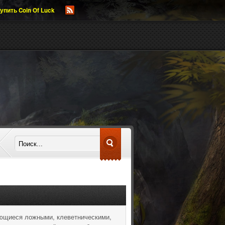
упить Coin Of Luck
яющиеся ложными, клеветническими,