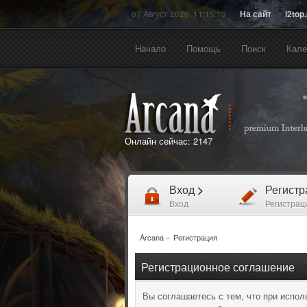
07 Август 2026, 11:15:13
На сайт
l2top
Начало
Помощь
Поиск
Кале
Онлайн сейчас:
2147
Вход
>
Регист
Вход
Регистрац
Arcana
»
Регистрация
Регистрационное соглашение
Вы соглашаетесь с тем, что при испо