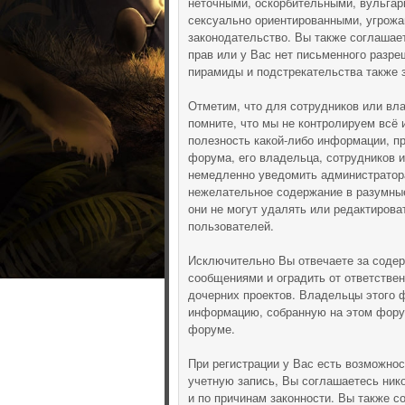
неточными, оскорбительными, вульгар
сексуально ориентированными, угрож
законодательство. Вы также соглашае
прав или у Вас нет письменного разре
пирамиды и подстрекательства также 
Отметим, что для сотрудников или вл
помните, что мы не контролируем всё 
полезность какой-либо информации, п
форума, его владельца, сотрудников 
немедленно уведомить администратора
нежелательное содержание в разумные 
они не могут удалять или редактиров
пользователей.
Исключительно Вы отвечаете за соде
сообщениями и оградить от ответствен
дочерних проектов. Владельцы этого 
информацию, собранную на этом фору
форуме.
При регистрации у Вас есть возможно
учетную запись, Вы соглашаетесь ник
и по причинам законности. Вы также