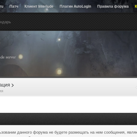
.ru
Патч
Клиент Interlude
Плагин AutoLogin
Правила форума
К
ндарь
рация
>
ия
льзовании данного форума не будете размещать на нем сообщения, явл