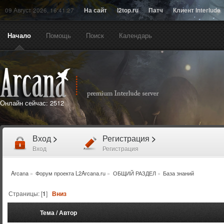
09 Август 2026, 16:41:27
На сайт
l2top.ru
Патч
Клиент Interlude
Начало
Помощь
Поиск
Календарь
Онлайн сейчас:
2512
Вход
>
Регистрация
>
Вход
Регистрация
Arcana
»
Форум проекта L2Arcana.ru
»
ОБЩИЙ РАЗДЕЛ
»
База знаний
Страницы: [
1
]
Вниз
Тема
/
Автор