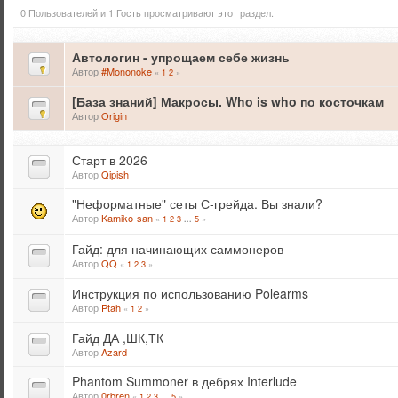
0 Пользователей и 1 Гость просматривают этот раздел.
Автологин - упрощаем себе жизнь
Автор
#Mononoke
«
1
2
»
[База знаний] Макросы. Who is who по косточкам
Автор
Origin
Старт в 2026
Автор
Qipish
"Неформатные" сеты С-грейда. Вы знали?
Автор
Kamiko-san
«
1
2
3
5
»
...
Гайд: для начинающих саммонеров
Автор
QQ
«
1
2
3
»
Инструкция по использованию Polearms
Автор
Ptah
«
1
2
»
Гайд ДА ,ШК,ТК
Автор
Azard
Phantom Summoner в дебрях Interlude
Автор
0rbren
«
1
2
3
5
»
...