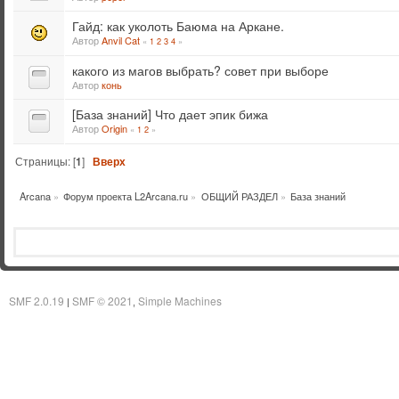
Гайд: как уколоть Баюма на Аркане.
Автор
Anvil Cat
«
1
2
3
4
»
какого из магов выбрать? совет при выборе
Автор
конь
[База знаний] Что дает эпик бижа
Автор
Origin
«
1
2
»
Страницы: [
1
]
Вверх
Arcana
»
Форум проекта L2Arcana.ru
»
ОБЩИЙ РАЗДЕЛ
»
База знаний
SMF 2.0.19
SMF © 2021
Simple Machines
|
,