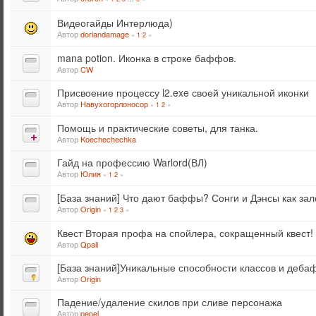
Видеогайды Интерлюда)
Автор
doriandamage
«
1
2
»
mana potion. Иконка в строке баффов.
Автор
CW
Присвоение процессу l2.exe своей уникальной иконки
Автор
Навухогорлоносор
«
1
2
»
Помощь и практические советы, для танка.
Автор
Koechechechka
Гайд на профессию Warlord(ВЛ)
Автор
Юлия
«
1
2
»
[База знаний] Что дают баффы? Сонги и Дэнсы как зал
Автор
Origin
«
1
2
3
»
Квест Вторая профа на спойлера, сокращенный квест!
Автор
Qpall
[База знаний]Уникальные способности классов и деб
Автор
Origin
Падение/удаление скилов при сливе персонажа
Автор
pepel