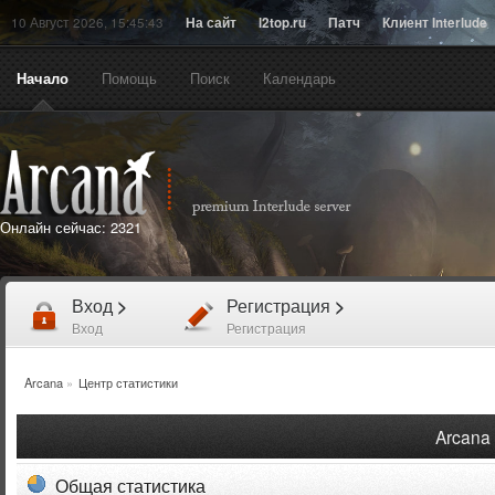
10 Август 2026, 15:45:43
На сайт
l2top.ru
Патч
Клиент Interlude
Начало
Помощь
Поиск
Календарь
Онлайн сейчас:
2321
Вход
>
Регистрация
>
Вход
Регистрация
Arcana
»
Центр статистики
Arcana 
Общая статистика