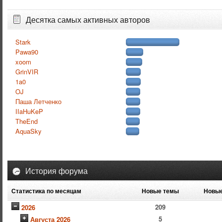
Десятка самых активных авторов
Stark
Pawa90
xoom
GrinVIR
1a0
OJ
Паша Летченко
IIaHuKeP
TheEnd
AquaSky
История форума
Статистика по месяцам
Новые темы
Новые
209
2026
5
Августа 2026