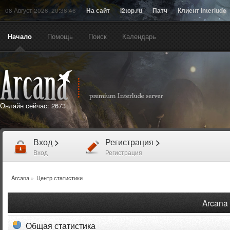
08 Август 2026, 20:36:46
На сайт
l2top.ru
Патч
Клиент Interlude
Начало
Помощь
Поиск
Календарь
Онлайн сейчас:
2673
Вход
>
Регистрация
>
Вход
Регистрация
Arcana
»
Центр статистики
Arcana 
Общая статистика