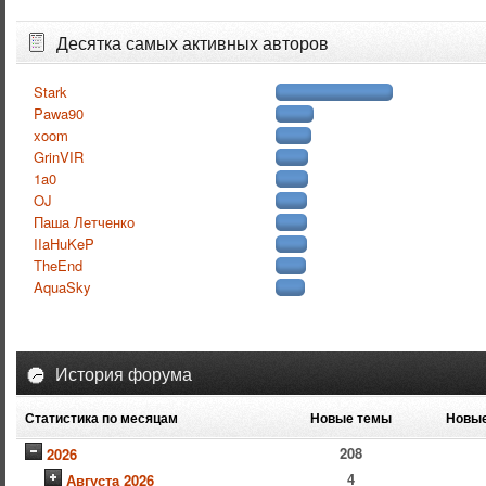
Десятка самых активных авторов
Stark
Pawa90
xoom
GrinVIR
1a0
OJ
Паша Летченко
IIaHuKeP
TheEnd
AquaSky
История форума
Статистика по месяцам
Новые темы
Новые
208
2026
4
Августа 2026