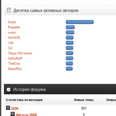
Десятка самых активных авторов
Stark
Pawa90
xoom
GrinVIR
1a0
OJ
Паша Летченко
IIaHuKeP
TheEnd
AquaSky
История форума
Статистика по месяцам
Новые темы
Новые
207
2026
3
Августа 2026