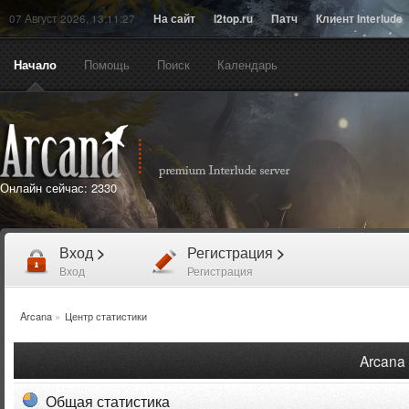
07 Август 2026, 13:11:27
На сайт
l2top.ru
Патч
Клиент Interlude
Начало
Помощь
Поиск
Календарь
Онлайн сейчас:
2330
Вход
>
Регистрация
>
Вход
Регистрация
Arcana
»
Центр статистики
Arcana 
Общая статистика