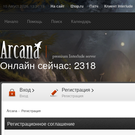
10 Август 2026, 13:30:19
На сайт
l2top.ru
Патч
Клиент Interlude
Начало
Помощь
Поиск
Календарь
Онлайн сейчас:
2318
Вход
>
Регистрация
>
Вход
Регистрация
Arcana
»
Регистрация
Регистрационное соглашение