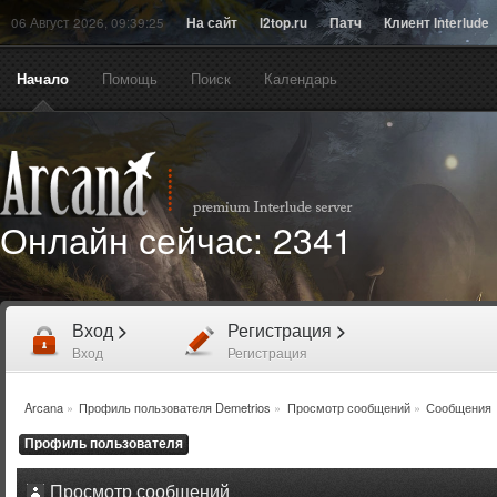
06 Август 2026, 09:39:25
На сайт
l2top.ru
Патч
Клиент Interlude
Начало
Помощь
Поиск
Календарь
Онлайн сейчас:
2341
Вход
>
Регистрация
>
Вход
Регистрация
Arcana
»
Профиль пользователя Demetrios
»
Просмотр сообщений
»
Сообщения
Профиль пользователя
Просмотр сообщений