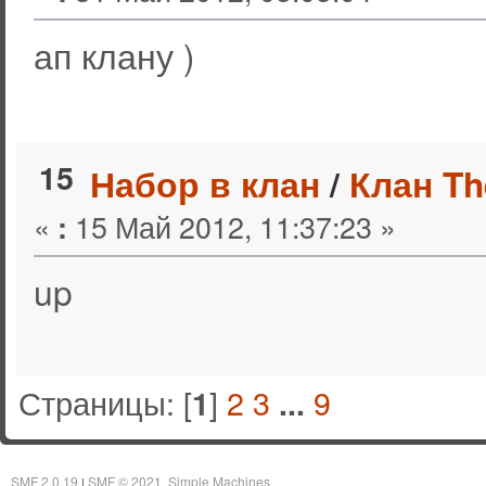
ап клану )
15
Набор в клан
/
Клан Th
«
15 Май 2012, 11:37:23 »
:
up
Страницы: [
]
2
3
9
1
...
SMF 2.0.19
SMF © 2021
Simple Machines
|
,