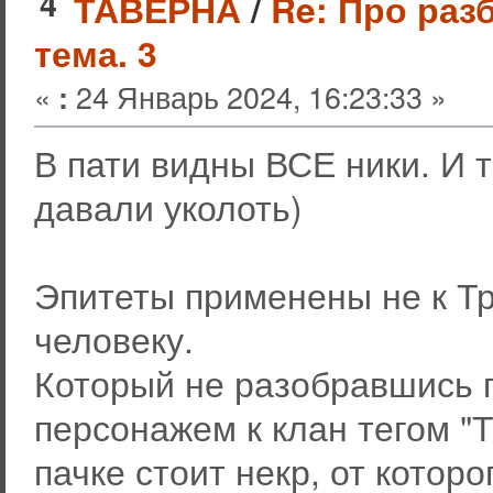
4
ТАВЕРНА
/
Re: Про раз
тема. 3
«
24 Январь 2024, 16:23:33 »
:
В пати видны ВСЕ ники. И т
давали уколоть)
Эпитеты применены не к Тр
человеку.
Который не разобравшись 
персонажем к клан тегом "Т
пачке стоит некр, от которо