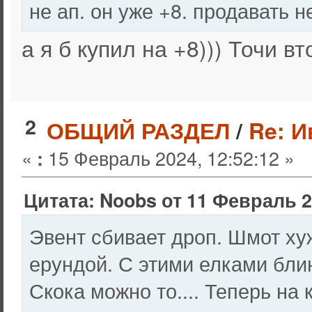
не ап. он уже +8. продавать н
а я б купил на +8))) Точи в
2
ОБЩИЙ РАЗДЕЛ
/
Re: И
«
15 Февраль 2024, 12:52:12 »
:
Цитата: Noobs от 11 Февраль 2
Эвент сбивает дроп. Шмот ху
ерундой. С этими елками блин
Скока можно то.... Теперь на