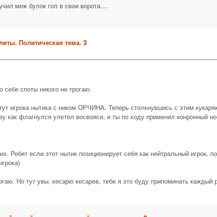
чил меж булок гол в свои ворота....
литы. Политическая тема. 3
 себе споты никого не трогаю.
т игрока нытика с ником ОРЧИНА. Теперь столкнувшись с этим кукаряк
азу как флагнулся улетел восвояси, и ты по ходу применил конронный но
х. Ребят если этот нытик позиционирует себя как нейтральный игрок, по
игрока)
гаю. Но тут увы, кесарю кесарев, тебе я это буду припоминать каждый ра