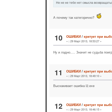
Не не не тебе нет смысла возвращать
А почему так категорично?
10
ОШИБКИ
/
критует при выб
«
29 Март 2013, 18:53:27 »
:
Ну и ладно..... Значит не судьба пои
11
ОШИБКИ
/
критует при выб
«
29 Март 2013, 18:49:10 »
:
Выскакивает ошибка l2.exe
12
ОШИБКИ
/
критует при выб
«
29 Март 2013, 18:46:15 »
: