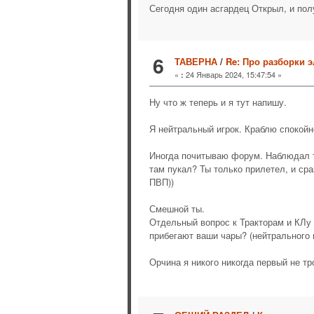
Сегодня один асгардец Открыл, и полу
6
ТАВЕРНА
/
Re: Про разборки э
«
24 Январь 2024, 15:47:54 »
:
Ну что ж теперь и я тут напишу.
Я нейтральный игрок. Краблю спокойно
Иногда почитываю форум. Наблюдал ту
там пукал? Ты только прилетел, и ср
ПВП))
Смешной ты.
Отдельный вопрос к Тракторам и КЛу и
прибегают ваши чары? (нейтрального 
Орчина я никого никогда первый не тро