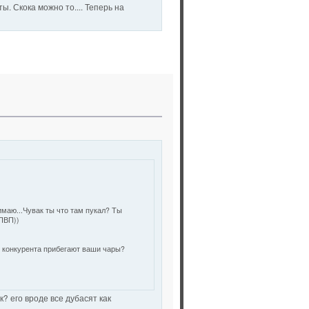
. Скока можно то.... Теперь на
маю...Чувак ты что там пукал? Ты
 ПВП))
о конкурента прибегают ваши чары?
? его вроде все дубасят как