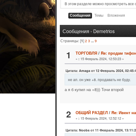
В этом разделе можно просмотреть все
Сообщения
Темы
Вложения
Сообщения - Demetrios
Страницы: [
1
]
2
3
...
9
1
ТОРГОВЛЯ
/
Re: продам тифон
«
15 Февраль 2024, 12:53:23 »
:
Цитата: Amaga от 12 Февраль 2024, 02:45:
не ап. он уже +8. продавать не буду.
а я б купил на +8))) Точи второй
2
ОБЩИЙ РАЗДЕЛ
/
Re: Ивент н
«
15 Февраль 2024, 12:52:12 »
:
Цитата: Noobs от 11 Февраль 2024, 13:11: