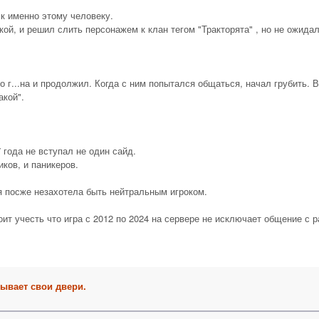
 к именно этому человеку.
й, и решил слить персонажем к клан тегом "Тракторята" , но не ожидал ч
 г...на и продолжил. Когда с ним попытался общаться, начал грубить. В
акой".
 года не вступал не один сайд.
иков, и паникеров.
я посже незахотела быть нейтральным игроком.
ит учесть что игра с 2012 по 2024 на сервере не исключает общение с р
рывает свои двери.