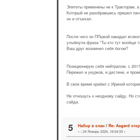
Эпитеты применены не к Тракторам, а
Который не разобравшись пришел пачко
он и отъехал.
После чего он ППшкой накидал всякого
улыбнула фраза "Ты кто тут вообще т
Ваш друг возомнил себя богом?
Позиционирую себя нейтралом. с 2017
Пережил и укурков, и дестени, и пром
В свое время крабил с Ириной котора
Не отношусь к неодному сайду. Но сто
сайда.
5
Набор в клан
/
Re: Asgard отк
«
24 Январь 2024, 16:04:33 »
: