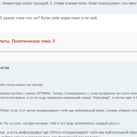
 Инвентарь забит ерундой. С этими елками блин. Комп перегружает эти эвенты
В реале тоже что ли? Купи себе норм комп и не ной.
литы. Политическая тема. 3
1
:47:54
бе споты никого не трогаю.
игрока нытика с ником ОРЧИНА. Теперь столкнувшись с этим кукаряком на споте пони
улетел восвояси, и ты по ходу применил конронный номер "Gовнобаф", и потом идет в
 Ребят если этот нытик позиционирует себя как нейтральный игрок, почему убивать ег
ю. Но тут увы, кесарю кесарев, тебе я это буду припоминать каждый раз)))))
в : а есть инфо(пруфы) где Orhina позиционирует себя как нейтральный игрок
 redline клане в котором весь его фармящий пак подняты.