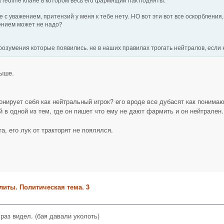
е с уважением, притензий у меня к тебе нету. НО вот эти вот все оскорблени
жением может не надо?
озумения которые появились. не в наших правилах трогать нейтралов, если 
выше.
онирует себя как нейтральный игрок? его вроде все дубасят как понимающ
й в одной из тем, где он пишет что ему не дают фармить и он нейтрален.
, его лук от тракторят не поялялся.
литы. Политическая тема. 3
раз видел. (бая давали уколоть)