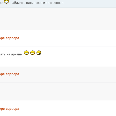
ся!
найди что нить новое и постоянное
оре сервера
грать на аркане
оре сервера
оре сервера