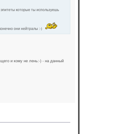
я, эпитеты которые ты используешь
конечно они нейтралы :-)
его и кому не лень:-) - на данный