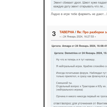
Эвент сбивает дроп. Шмот хуже падает.
каждую дату эвент открывать что ле...
Ладно в игре тебе фармить не дают...
3
ТАВЕРНА
/
Re: Про разборки э
«
24 Январь 2024, 16:27:53 »
:
Цитата: Amaga от 24 Январь 2024, 16:08:4
Цитата: Demetrios от 24 Январь 2024, 15
Ну что ж теперь и я тут напишу.
Я нейтральный игрок. Краблю спокойно се
Иногда почитываю форум. Наблюдал тут 
только прилетел, и сразу как флагнулся 
Смешной ты.
Отдельный вопрос к Тракторам и КЛу их.
(нейтрального игрока)
Орчина я никого никогда первый не трога
ответ/вопрос для уточнения от Фантимо
понимающего и кому не лень:-) вары на