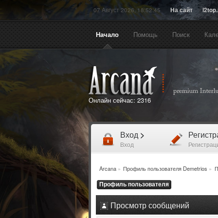
07 Август 2026, 18:52:45
На сайт
l2top
Начало
Помощь
Поиск
Кал
Онлайн сейчас:
2316
Вход
>
Регист
Вход
Регистрац
Arcana
»
Профиль пользователя Demetrios
»
П
Профиль пользователя
Просмотр сообщений