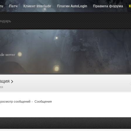
.ru
Патч
Клиент Interlude
Плагин AutoLogin
Правила форума
К
ендарь
рация
>
ия
росмотр сообщений
»
Сообщения