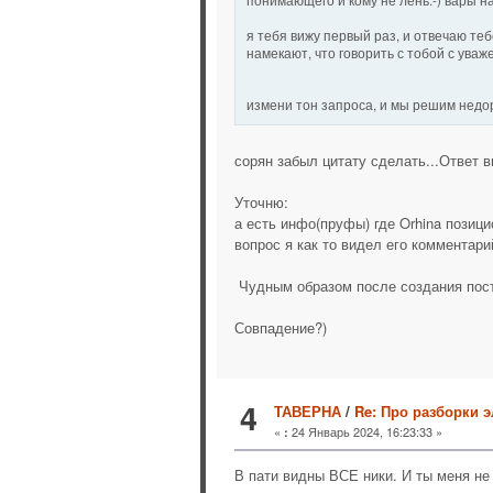
я тебя вижу первый раз, и отвечаю теб
намекают, что говорить с тобой с ува
измени тон запроса, и мы решим недор
сорян забыл цитату сделать...Ответ 
Уточню:
а есть инфо(пруфы) где Orhina позици
вопрос я как то видел его комментари
Чудным образом после создания поста
Совпадение?)
4
ТАВЕРНА
/
Re: Про разборки э
«
24 Январь 2024, 16:23:33 »
:
В пати видны ВСЕ ники. И ты меня не 