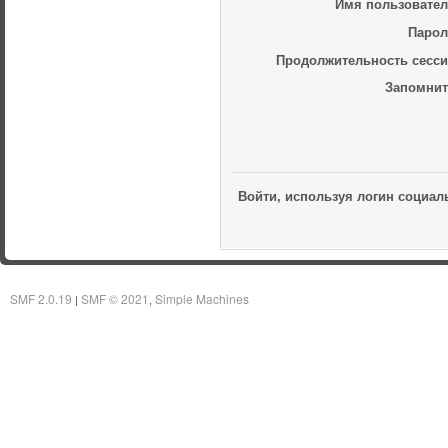
Имя пользовател
Парол
Продолжительность сесси
Запомнит
Войти, используя логин социал
SMF 2.0.19
SMF © 2021
Simple Machines
|
,