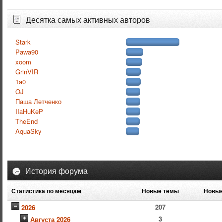
Десятка самых активных авторов
Stark
Pawa90
xoom
GrinVIR
1a0
OJ
Паша Летченко
IIaHuKeP
TheEnd
AquaSky
История форума
Статистика по месяцам
Новые темы
Новые
207
2026
3
Августа 2026