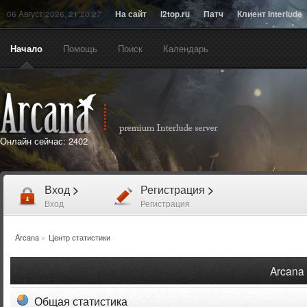
06 Август 2026, 21:20:27
На сайт
l2top.ru
Патч
Клиент Interlude
Начало
Помощь
Поиск
Календарь
Онлайн сейчас:
2402
Вход
>
Регистрация
>
Вход
Регистрация
Arcana
»
Центр статистики
Arcana 
Общая статистика